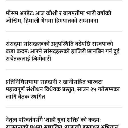
मौसम अपडेट: आज कोशी र बागमतीमा भारी वर्षाको
जोखिम, हिमाली भेगमा हिमपातको सम्भावना
संसद्‌मा सांसदहरूको अनुपस्थिति बढेपछि रास्वपाको
कडा कदम: आफ्नै सांसदहरूको हाजिरी छानबिन गर्न दुई
सचेतकलाई जिम्मेवारी
प्रतिनिधिसभामा राहदानी र खानीसहित चारवटा
महत्त्वपूर्ण संशोधन विधेयक प्रस्तुत, साउन २५ गतेसम्मका
लागि बैठक स्थगित
नेतृत्व परिवर्तनसँगै ‘शाही युवा शक्ति’ को कदम:
राजतन्त्रको पक्षमा सञ्चालित ‘राजाको हस्ताक्षर अभियान’