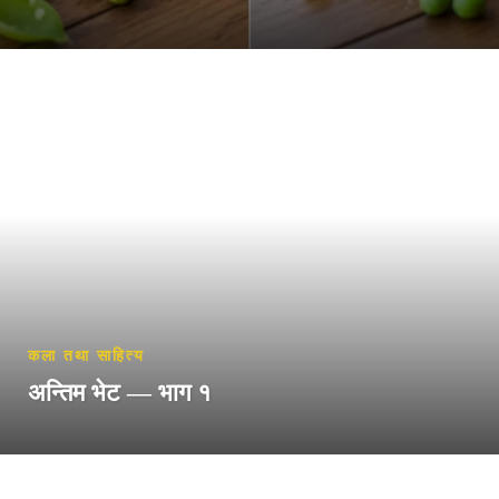
कला तथा साहित्य
अन्तिम भेट — भाग १