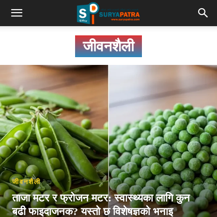
जीवनशैली
जीवनशैली
ताजा मटर र फ्रोजन मटर: स्वास्थ्यका लागि कुन
बढी फाइदाजनक? यस्तो छ विशेषज्ञको भनाइ