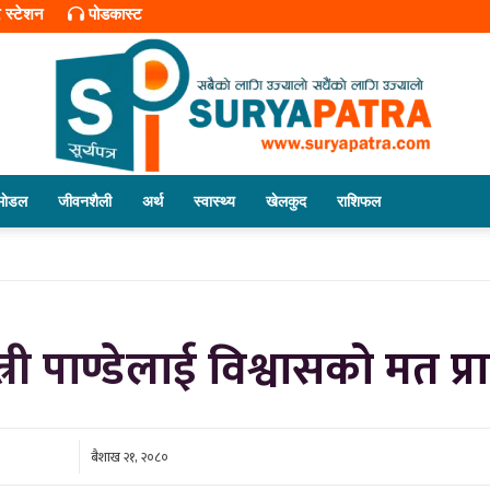
र स्टेशन
पोडकास्ट
माेडल
जीवनशैली
अर्थ
स्वास्थ्य
खेलकुद
राशिफल
सूर्यपत्र
्री पाण्डेलाई विश्वासको मत प्रा
डट
बैशाख २१, २०८०