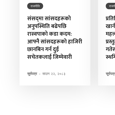
राजनीति
राजन
संसद्‌मा सांसदहरूको
प्रत
अनुपस्थिति बढेपछि
खान
रास्वपाको कडा कदम:
महत्
आफ्नै सांसदहरूको हाजिरी
प्रस
छानबिन गर्न दुई
गते
सचेतकलाई जिम्मेवारी
स्थ
सूर्यपत्र
-
साउन २२, २०८३
सूर्यपत्