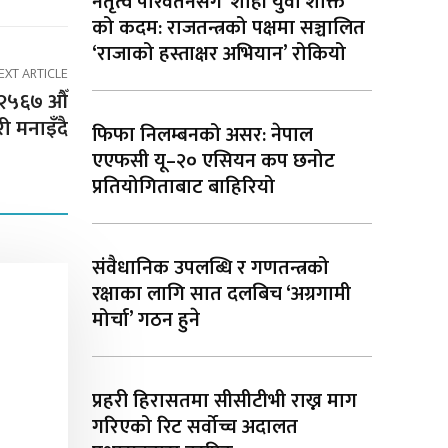
नेतृत्व परिवर्तनसँगै ‘शाही युवा शक्ति’
को कदम: राजतन्त्रको पक्षमा सञ्चालित
‘राजाको हस्ताक्षर अभियान’ रोकियो
EXT ARTICLE
ो २५६७ औँ
ी मनाइँदै
फिफा निलम्बनको असर: नेपाल
एएफसी यू–२० एसियन कप छनोट
प्रतियोगिताबाट बाहिरियो
संवैधानिक उपलब्धि र गणतन्त्रको
रक्षाका लागि सात दलबिच ‘अग्रगामी
मोर्चा’ गठन हुने
प्रहरी हिरासतमा सीसीटीभी राख्न माग
गरिएको रिट सर्वोच्च अदालत