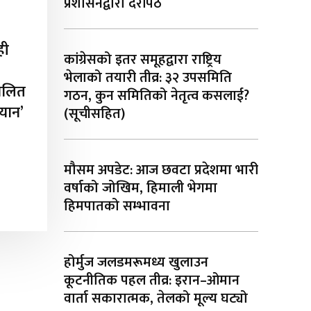
प्रशासनद्वारा दरपिठ
ही
कांग्रेसको इतर समूहद्वारा राष्ट्रिय
भेलाको तयारी तीव्र: ३२ उपसमिति
चालित
गठन, कुन समितिको नेतृत्व कसलाई?
ियान’
(सूचीसहित)
मौसम अपडेट: आज छवटा प्रदेशमा भारी
वर्षाको जोखिम, हिमाली भेगमा
हिमपातको सम्भावना
होर्मुज जलडमरूमध्य खुलाउन
कूटनीतिक पहल तीव्र: इरान–ओमान
वार्ता सकारात्मक, तेलको मूल्य घट्यो