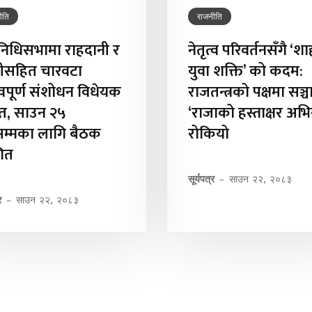
ीति
राजनीति
िनिधिसभामा राहदानी र
नेतृत्व परिवर्तनसँगै ‘शा
ीसहित चारवटा
युवा शक्ति’ को कदम:
त्वपूर्ण संशोधन विधेयक
राजतन्त्रको पक्षमा सञ्
्तुत, साउन २५
‘राजाको हस्ताक्षर अभ
सम्मका लागि बैठक
रोकियो
गित
सूर्यपत्र
-
साउन २२, २०८३
र
-
साउन २२, २०८३