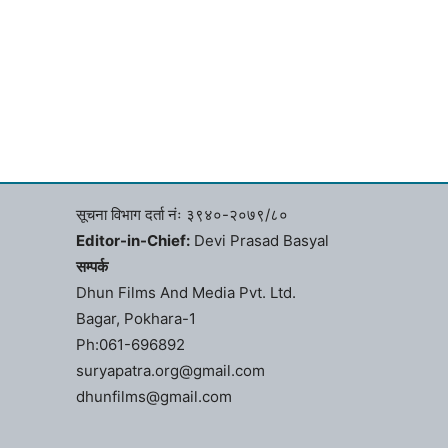
सूचना विभाग दर्ता नंः ३९४०-२०७९/८०
Editor-in-Chief:
Devi Prasad Basyal
सम्पर्क
Dhun Films And Media Pvt. Ltd.
Bagar, Pokhara-1
Ph:061-696892
suryapatra.org@gmail.com
dhunfilms@gmail.com