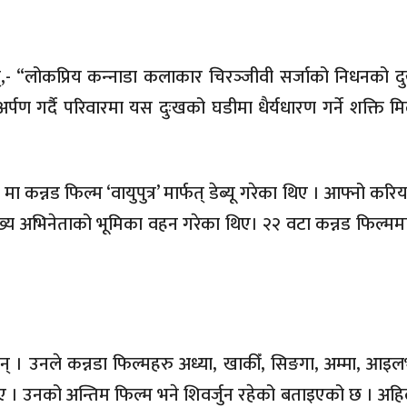
ा छन्,- “लोकप्रिय कन्‍नाडा कलाकार चिरञ्‍जीवी सर्जाको निधनको
ी अर्पण गर्दै परिवारमा यस दुःखको घडीमा धैर्यधारण गर्ने शक्ति मि
 मा कन्नड फिल्म ‘वायुपुत्र’ मार्फत् डेब्यू गरेका थिए । आफ्नो कर
्य अभिनेताको भूमिका वहन गरेका थिए। २२ वटा कन्नड फिल्मम
। उनले कन्नडा फिल्महरु अध्या, खाकीँ, सिङगा, अम्मा, आइलभ य
ए । उनको अन्तिम फिल्म भने शिवर्जुन रहेको बताइएको छ । अह