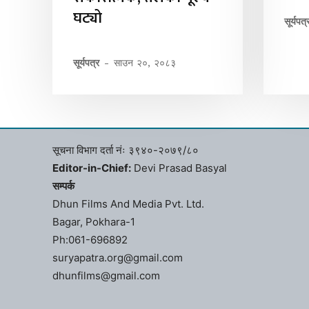
घट्यो
सूर्यपत्
सूर्यपत्र
-
साउन २०, २०८३
सूचना विभाग दर्ता नंः ३९४०-२०७९/८०
Editor-in-Chief:
Devi Prasad Basyal
सम्पर्क
Dhun Films And Media Pvt. Ltd.
Bagar, Pokhara-1
Ph:061-696892
suryapatra.org@gmail.com
dhunfilms@gmail.com