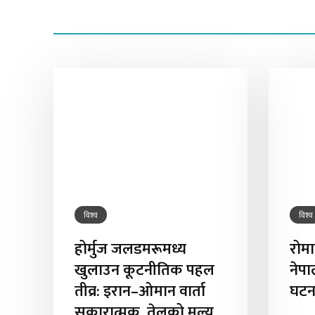
विश्व
विश्व
होर्मुज जलडमरूमध्य
रोमा
खुलाउन कूटनीतिक पहल
नेप
तीव्र: इरान–ओमान वार्ता
घटना
सकारात्मक, तेलको मूल्य