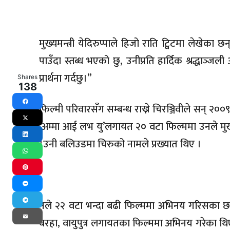
मुख्यमन्त्री येदिरुप्पाले हिजो राति ट्विटमा लेखेक
पाउँदा स्तब्ध भएको छु, उनीप्रति हार्दिक श्रद्धाञ्‍जल
प्रार्थना गर्दछु।”
Shares
138
फिल्मी परिवारसँग सम्बन्ध राख्ने चिरञ्जिवीले सन् २००९
Facebook
‘अम्मा आई लभ यु’लगायत २० वटा फिल्ममा उनले मुख
X
LinkedIn
।उनी बलिउडमा चिरुको नामले प्रख्यात थिए ।
WhatsApp
Pinterest
Messenger
नले २२ वटा भन्दा बढी फिल्ममा अभिनय गरिसका छन् 
Telegram
बरहा, वायुपुत्र लगायतका फिल्ममा अभिनय गरेका थि
Email