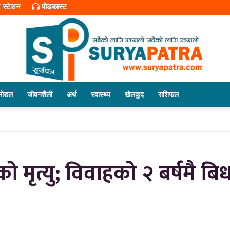
र स्टेशन
पोडकास्ट
माेडल
जीवनशैली
अर्थ
स्वास्थ्य
खेलकुद
राशिफल
सूर्यपत्र
ो मृत्यु; विवाहको २ बर्षमै बिधवा
डट