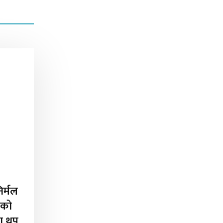
िर्मल
ीको
मा थप