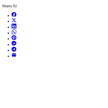
Shares
92
Facebook
X
LinkedIn
WhatsApp
Pinterest
Messenger
Telegram
Email