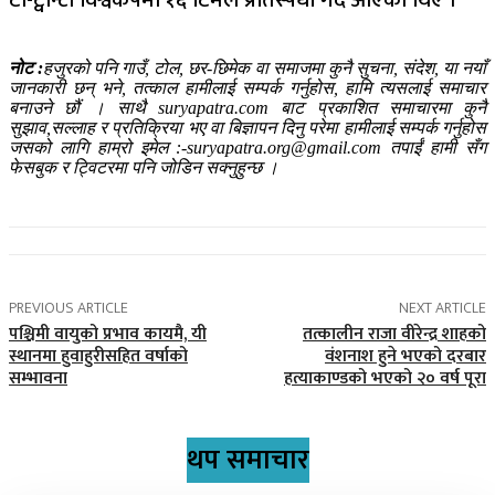
टी-ट्वान्टी विश्वकपमा १६ टिमले प्रतिस्पर्धा गर्दै आएका थिए ।
नोट :
हजुरको पनि गाउँ, टोल, छर-छिमेक वा समाजमा कुनै सुचना, संदेश, या नयाँ
जानकारी छन् भने, तत्काल हामीलाई सम्पर्क गर्नुहोस, हामि त्यसलाई समाचार
बनाउने छौं । साथै suryapatra.com बाट प्रकाशित समाचारमा कुनै
सुझाव,सल्लाह र प्रतिक्रिया भए वा बिज्ञापन दिनु परेमा हामीलाई सम्पर्क गर्नुहोस
जसको लागि हाम्रो इमेल :-suryapatra.org@gmail.com तपाईं हामी सँग
फेसबुक र ट्विटरमा पनि जोडिन सक्नुहुन्छ ।
PREVIOUS ARTICLE
NEXT ARTICLE
पश्चिमी वायुको प्रभाव कायमै, यी
तत्कालीन राजा वीरेन्द्र शाहको
स्थानमा हुवाहुरीसहित वर्षाको
वंशनाश हुने भएको दरबार
सम्भावना
हत्याकाण्डको भएको २० वर्ष पूरा
थप समाचार