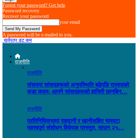
Forgot your password? Get help
Password recovery
Recover your password
your email
A password will be e-mailed to you.
सूर्यपत्र डट कम
राजनीति
राजनीति
संसद्‌मा सांसदहरूको अनुपस्थिति बढेपछि रास्वपाको
कडा कदम: आफ्नै सांसदहरूको हाजिरी छानबिन…
राजनीति
प्रतिनिधिसभामा राहदानी र खानीसहित चारवटा
महत्त्वपूर्ण संशोधन विधेयक प्रस्तुत, साउन २५…