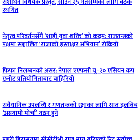
संशोधन विधेयक प्रस्तुत, साउन २५ गतेसम्मका लागि बैठक
स्थगित
नेतृत्व परिवर्तनसँगै ‘शाही युवा शक्ति’ को कदम: राजतन्त्रको
पक्षमा सञ्चालित ‘राजाको हस्ताक्षर अभियान’ रोकियो
फिफा निलम्बनको असर: नेपाल एएफसी यू–२० एसियन कप
छनोट प्रतियोगिताबाट बाहिरियो
संवैधानिक उपलब्धि र गणतन्त्रको रक्षाका लागि सात दलबिच
‘अग्रगामी मोर्चा’ गठन हुने
प्रहरी हिरासतमा सीसीटीभी राख्न माग गरिएको रिट सर्वोच्च