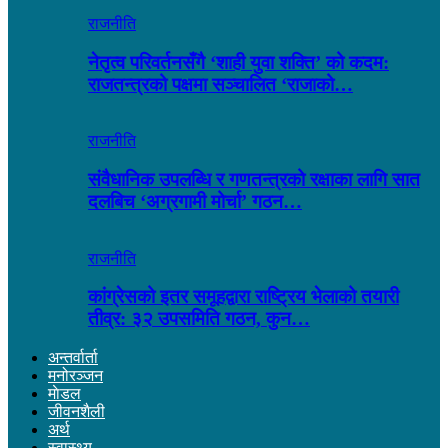
राजनीति
नेतृत्व परिवर्तनसँगै ‘शाही युवा शक्ति’ को कदम:
राजतन्त्रको पक्षमा सञ्चालित ‘राजाको…
राजनीति
संवैधानिक उपलब्धि र गणतन्त्रको रक्षाका लागि सात
दलबिच ‘अग्रगामी मोर्चा’ गठन…
राजनीति
कांग्रेसको इतर समूहद्वारा राष्ट्रिय भेलाको तयारी
तीव्र: ३२ उपसमिति गठन, कुन…
अन्तर्वार्ता
मनोरञ्जन
माेडल
जीवनशैली
अर्थ
स्वास्थ्य