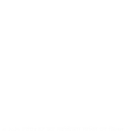
© २०२५ सूर्यपत्र डट कम सर्वाधिकार सुरक्षित धुन फिल्म्स