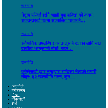
राजनीति
नेतृत्व परिवर्तनसँगै ‘शाही युवा शक्ति’ को कदम:
राजतन्त्रको पक्षमा सञ्चालित ‘राजाको…
राजनीति
संवैधानिक उपलब्धि र गणतन्त्रको रक्षाका लागि सात
दलबिच ‘अग्रगामी मोर्चा’ गठन…
राजनीति
कांग्रेसको इतर समूहद्वारा राष्ट्रिय भेलाको तयारी
तीव्र: ३२ उपसमिति गठन, कुन…
अन्तर्वार्ता
मनोरञ्जन
माेडल
जीवनशैली
अर्थ
स्वास्थ्य