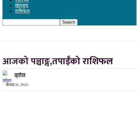
खेलकुद
राशिफल
आजको पञ्चाङ्ग,तपाईँको राशिफल
सूर्यपत्र
बैशाख २८, २०८०