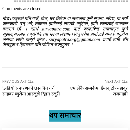
Comments are closed.
नोट :
हजुरको पनि गाउँ, टोल, छर-छिमेक वा समाजमा कुनै सुचना, संदेश, या नयाँ
जानकारी छन् भने, तत्काल हामीलाई सम्पर्क गर्नुहोस, हामि त्यसलाई समाचार
बनाउने छौं । साथै suryapatra.com बाट प्रकाशित समाचारमा कुनै
सुझाव,सल्लाह र प्रतिक्रिया भए वा बिज्ञापन दिनु परेमा हामीलाई सम्पर्क गर्नुहोस
जसको लागि हाम्रो इमेल :-suryapatra.org@gmail.com तपाईं हामी सँग
फेसबुक र ट्विटरमा पनि जोडिन सक्नुहुन्छ ।
PREVIOUS ARTICLE
NEXT ARTICLE
‘अडियो’ प्रकरणको छानबिन गर्न
एमालेकै सम्पर्कमा छैनन् टोपबहादुर
साइबर ब्युरोमा आरजुले दिइन् उजुरी
रायमाझी
थप समाचार