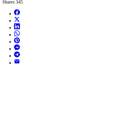
Shares
345
Facebook
X
LinkedIn
WhatsApp
Pinterest
Messenger
Telegram
Email