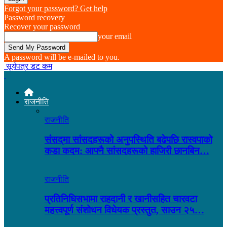
Forgot your password? Get help
Password recovery
Recover your password
your email
A password will be e-mailed to you.
सूर्यपत्र डट कम
राजनीति
राजनीति
संसद्‌मा सांसदहरूको अनुपस्थिति बढेपछि रास्वपाको
कडा कदम: आफ्नै सांसदहरूको हाजिरी छानबिन…
राजनीति
प्रतिनिधिसभामा राहदानी र खानीसहित चारवटा
महत्त्वपूर्ण संशोधन विधेयक प्रस्तुत, साउन २५…