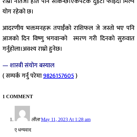
राम्रो नतिजा हात पार्न सकिन्छ।एकैपटक दुइटा फाइदा मिल्ने
योग रहेको छ।
आदरणीय भक्तमनहरू तपाईँको राशिफल जे जस्तो भए पनि
आजको दिन विष्णु भगवान्को स्मरण गरी दिनको सुरुवात
गर्नुहोला।अवश्य राम्रो हुनेछ।
— शास्त्री संयोग बस्याल
( सम्पर्क गर्नु परेमा
9826157605
)
1 COMMENT
लीला
May 11, 2023 At 1:28 am
ए धन्यवाद