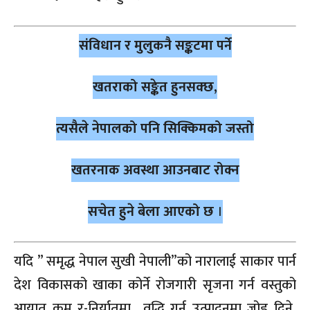
संविधान र मुलुकनै सङ्कटमा पर्ने
खतराको सङ्केत हुनसक्छ,
त्यसैले नेपालको पनि सिक्किमको जस्तो
खतरनाक अवस्था आउनबाट रोक्न
सचेत हुने बेला आएको छ
।
यदि ” समृद्ध नेपाल सुखी नेपाली”को नारालाई साकार पार्न
देश विकासको खाका कोर्ने रोजगारी सृजना गर्न वस्तुको
आयात कम र-निर्यातमा वृद्धि गर्न उत्पादनमा जोड दिने,