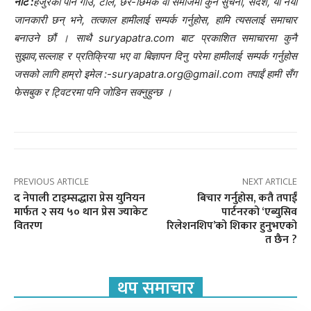
नोट :
हजुरको पनि गाउँ, टोल, छर-छिमेक वा समाजमा कुनै सुचना, संदेश, या नयाँ
जानकारी छन् भने, तत्काल हामीलाई सम्पर्क गर्नुहोस, हामि त्यसलाई समाचार
बनाउने छौं । साथै suryapatra.com बाट प्रकाशित समाचारमा कुनै
सुझाव,सल्लाह र प्रतिक्रिया भए वा बिज्ञापन दिनु परेमा हामीलाई सम्पर्क गर्नुहोस
जसको लागि हाम्रो इमेल :-suryapatra.org@gmail.com तपाईं हामी सँग
फेसबुक र ट्विटरमा पनि जोडिन सक्नुहुन्छ ।
PREVIOUS ARTICLE
NEXT ARTICLE
द नेपाली टाइम्सद्धारा प्रेस युनियन
बिचार गर्नुहोस, कतै तपाईं
मार्फत २ सय ५० थान प्रेस ज्याकेट
पार्टनरको ‘एब्युसिव
वितरण
रिलेशनशिप’को शिकार हुनुभएको
त छैन ?
थप समाचार