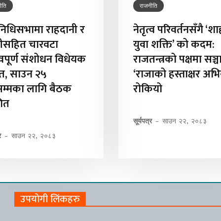
ीति
राजनीति
िनिधिसभामा राहदानी र
नेतृत्व परिवर्तनसँगै ‘शा
ीसहित चारवटा
युवा शक्ति’ को कदम:
त्वपूर्ण संशोधन विधेयक
राजतन्त्रको पक्षमा सञ्
्तुत, साउन २५
‘राजाको हस्ताक्षर अभ
सम्मका लागि बैठक
रोकियो
गित
सूर्यपत्र
-
साउन २२, २०८३
र
-
साउन २२, २०८३
उपयोगी लिंकहरु