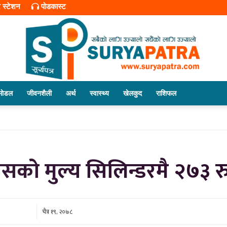
र स्टेशन
पोडकास्ट
माेडल
जीवनशैली
अर्थ
स्वास्थ्य
खेलकुद
राशिफल
सूर्यपत्र
याँसको मुल्य सिलिन्डरमै २७३ रु
डट
चैत्र १९, २०७८