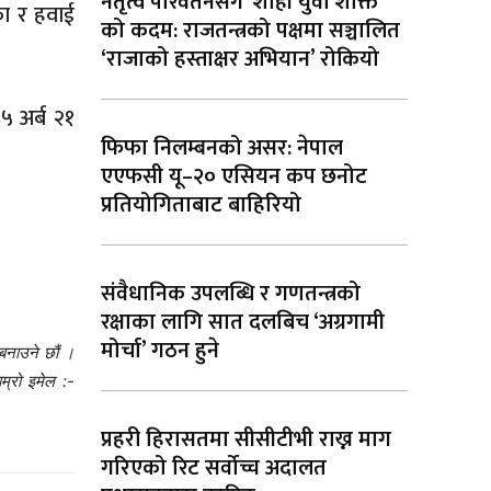
नेतृत्व परिवर्तनसँगै ‘शाही युवा शक्ति’
फा र हवाई
को कदम: राजतन्त्रको पक्षमा सञ्चालित
‘राजाको हस्ताक्षर अभियान’ रोकियो
५ अर्ब २१
फिफा निलम्बनको असर: नेपाल
एएफसी यू–२० एसियन कप छनोट
प्रतियोगिताबाट बाहिरियो
संवैधानिक उपलब्धि र गणतन्त्रको
रक्षाका लागि सात दलबिच ‘अग्रगामी
मोर्चा’ गठन हुने
बनाउने छौं ।
म्रो इमेल :-
प्रहरी हिरासतमा सीसीटीभी राख्न माग
गरिएको रिट सर्वोच्च अदालत