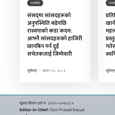
राजनीति
राजन
संसद्‌मा सांसदहरूको
प्रत
अनुपस्थिति बढेपछि
खान
रास्वपाको कडा कदम:
महत्
आफ्नै सांसदहरूको हाजिरी
प्रस
छानबिन गर्न दुई
गते
सचेतकलाई जिम्मेवारी
स्थ
सूर्यपत्र
-
साउन २२, २०८३
सूर्यपत्
सूचना विभाग दर्ता नंः ३९४०-२०७९/८०
Editor-in-Chief:
Devi Prasad Basyal