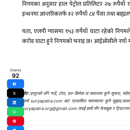
निगमका अनुसार हाल पेट्रोल प्रतिलिटर २७ रुपैयाँ र
इन्धनमा आन्तरिकतर्फ १२ रुपैयाँ ८४ पैसा तथा बाह्यतर
यता, एलपी ग्यासमा ९५३ रुपैयाँ घाटा रहेको निगम
करोड घाटा हुने निगमको भनाइ छ। आईओसीले नयाँ मूल
Shares
92
Facebook
नोट :
हजुरको पनि गाउँ, टोल, छर-छिमेक वा समाजमा कुनै सुचना, संदेश,
X
साथै suryapatra.com बाट प्रकाशित समाचारमा कुनै सुझाव,सल्लाह र 
LinkedIn
suryapatra.org@gmail.com तपाईं हामी सँग फेसबुक र ट्विटरमा प
WhatsApp
Pinterest