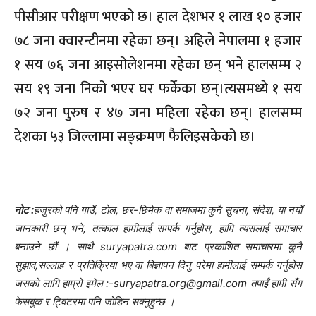
पीसीआर परीक्षण भएको छ। हाल देशभर १ लाख १० हजार
७८ जना क्वारन्टीनमा रहेका छन्। अहिले नेपालमा १ हजार
१ सय ७६ जना आइसोलेशनमा रहेका छन् भने हालसम्म २
सय १९ जना निको भएर घर फर्केका छन्।त्यसमध्ये १ सय
७२ जना पुरुष र ४७ जना महिला रहेका छन्। हालसम्म
देशका ५३ जिल्लामा सङ्क्रमण फैलिइसकेको छ।
नोट :
हजुरको पनि गाउँ, टोल, छर-छिमेक वा समाजमा कुनै सुचना, संदेश, या नयाँ
जानकारी छन् भने, तत्काल हामीलाई सम्पर्क गर्नुहोस, हामि त्यसलाई समाचार
बनाउने छौं । साथै suryapatra.com बाट प्रकाशित समाचारमा कुनै
सुझाव,सल्लाह र प्रतिक्रिया भए वा बिज्ञापन दिनु परेमा हामीलाई सम्पर्क गर्नुहोस
जसको लागि हाम्रो इमेल :-suryapatra.org@gmail.com तपाईं हामी सँग
फेसबुक र ट्विटरमा पनि जोडिन सक्नुहुन्छ ।