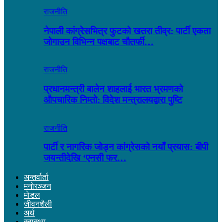
राजनीति
नेपाली कांग्रेसभित्र फुटको खतरा तीव्र: पार्टी एकता
जोगाउन विभिन्न पक्षबाट चौतर्फी…
राजनीति
प्रधानमन्त्री बालेन शाहलाई भारत भ्रमणको
औपचारिक निम्तो: विदेश मन्त्रालयद्वारा पुष्टि
राजनीति
पार्टी र नागरिक जोड्न कांग्रेसको नयाँ प्रयास: बीपी
जयन्तीदेखि ‘एनसी फर…
अन्तर्वार्ता
मनोरञ्जन
माेडल
जीवनशैली
अर्थ
स्वास्थ्य