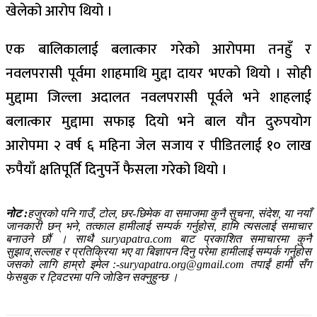
खेलेको आरोप थियो ।
एक बालिकालाई बलात्कार गरेको आरोपमा तनहुँ र
नवलपरासी पूर्वमा शाहमाथि मुद्दा दायर भएको थियो । सोही
मुद्दामा जिल्ला अदालत नवलपरासी पूर्वले भने शाहलाई
बलात्कार मुद्दामा सफाइ दियो भने बाल यौन दुरुपयोग
आरोपमा २ वर्ष ६ महिना जेल सजाय र पीडितलाई १० लाख
रुपैयाँ क्षतिपूर्ति दिनुपर्ने फैसला गरेको थियो ।
नोट :
हजुरको पनि गाउँ, टोल, छर-छिमेक वा समाजमा कुनै सुचना, संदेश, या नयाँ
जानकारी छन् भने, तत्काल हामीलाई सम्पर्क गर्नुहोस, हामि त्यसलाई समाचार
बनाउने छौं । साथै suryapatra.com बाट प्रकाशित समाचारमा कुनै
सुझाव,सल्लाह र प्रतिक्रिया भए वा बिज्ञापन दिनु परेमा हामीलाई सम्पर्क गर्नुहोस
जसको लागि हाम्रो इमेल :-suryapatra.org@gmail.com तपाईं हामी सँग
फेसबुक र ट्विटरमा पनि जोडिन सक्नुहुन्छ ।