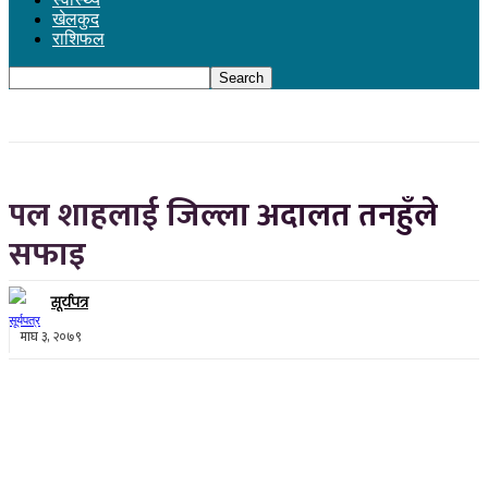
खेलकुद
राशिफल
पल शाहलाई जिल्ला अदालत तनहुँले
सफाइ
सूर्यपत्र
माघ ३, २०७९