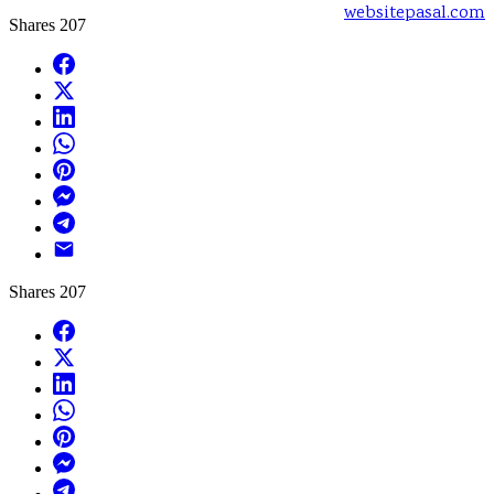
Powered by:
websitepasal.com
Shares
207
Facebook
X
LinkedIn
WhatsApp
Pinterest
Messenger
Telegram
Email
Shares
207
Facebook
X
LinkedIn
WhatsApp
Pinterest
Messenger
Telegram