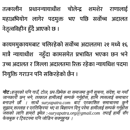
तत्कालीन प्रधानन्यायाधीश चोलेन्द्र शमशेर राणालाई
महाअभियोग लागेर पदमुक्त भए पछि सर्वोच्च अदालत
नेतृत्वविहीन हुँदै आएको छ ।
कायममुकायमबाट
चलिरहेको सर्वोच्च अदालतमा २१ मध्ये १६
मात्रै न्यायाधीश नहुँदा कामसमेत प्रभावित भएका छन भने
उच्च अदालत र जिल्ला अदालतमा रिक्त रहेका न्यायधिश पदमा
नियुक्ति गराउन पनि सकिरहेको छैन ।
नोट :
हजुरको पनि गाउँ, टोल, छर-छिमेक वा समाजमा कुनै सुचना, संदेश, या नयाँ
जानकारी छन् भने, तत्काल हामीलाई सम्पर्क गर्नुहोस, हामि त्यसलाई समाचार
बनाउने छौं । साथै suryapatra.com बाट प्रकाशित समाचारमा कुनै
सुझाव,सल्लाह र प्रतिक्रिया भए वा बिज्ञापन दिनु परेमा हामीलाई सम्पर्क गर्नुहोस
जसको लागि हाम्रो इमेल :-suryapatra.org@gmail.com तपाईं हामी सँग
फेसबुक र ट्विटरमा पनि जोडिन सक्नुहुन्छ ।