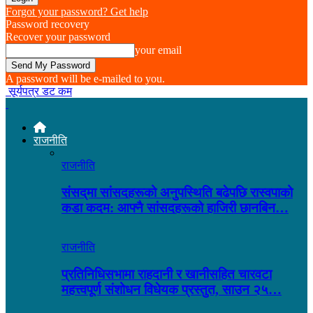
Forgot your password? Get help
Password recovery
Recover your password
your email
A password will be e-mailed to you.
सूर्यपत्र डट कम
राजनीति
राजनीति
संसद्‌मा सांसदहरूको अनुपस्थिति बढेपछि रास्वपाको
कडा कदम: आफ्नै सांसदहरूको हाजिरी छानबिन…
राजनीति
प्रतिनिधिसभामा राहदानी र खानीसहित चारवटा
महत्त्वपूर्ण संशोधन विधेयक प्रस्तुत, साउन २५…