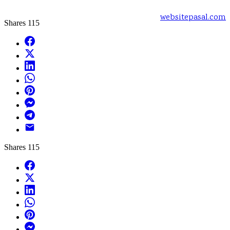
Powered by:
websitepasal.com
Shares
115
Facebook
X
LinkedIn
WhatsApp
Pinterest
Messenger
Telegram
Email
Shares
115
Facebook
X
LinkedIn
WhatsApp
Pinterest
Messenger