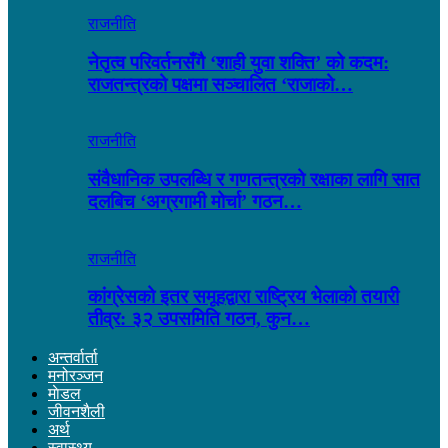
राजनीति
नेतृत्व परिवर्तनसँगै ‘शाही युवा शक्ति’ को कदम:
राजतन्त्रको पक्षमा सञ्चालित ‘राजाको…
राजनीति
संवैधानिक उपलब्धि र गणतन्त्रको रक्षाका लागि सात
दलबिच ‘अग्रगामी मोर्चा’ गठन…
राजनीति
कांग्रेसको इतर समूहद्वारा राष्ट्रिय भेलाको तयारी
तीव्र: ३२ उपसमिति गठन, कुन…
अन्तर्वार्ता
मनोरञ्जन
माेडल
जीवनशैली
अर्थ
स्वास्थ्य