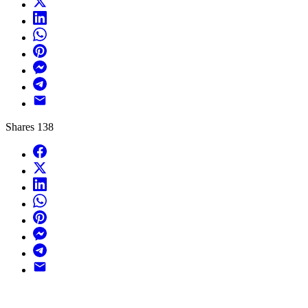
LinkedIn
WhatsApp
Pinterest
Messenger
Telegram
Email
Shares
138
Facebook
X
LinkedIn
WhatsApp
Pinterest
Messenger
Telegram
Email