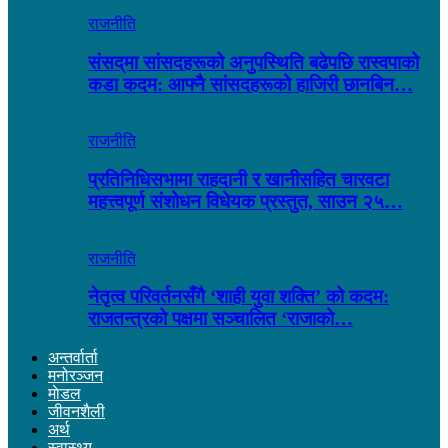
राजनीति
संसद्‌मा सांसदहरूको अनुपस्थिति बढेपछि रास्वपाको
कडा कदम: आफ्नै सांसदहरूको हाजिरी छानबिन…
राजनीति
प्रतिनिधिसभामा राहदानी र खानीसहित चारवटा
महत्त्वपूर्ण संशोधन विधेयक प्रस्तुत, साउन २५…
राजनीति
नेतृत्व परिवर्तनसँगै ‘शाही युवा शक्ति’ को कदम:
राजतन्त्रको पक्षमा सञ्चालित ‘राजाको…
अन्तर्वार्ता
मनोरञ्जन
माेडल
जीवनशैली
अर्थ
स्वास्थ्य