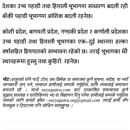
देशका उच्च पहाडी तथा हिमाली भूभागमा साधारण बदली रही
बाँकी पहाडी भूभागमा आंशिक बदली रहनेछ।
कोशी प्रदेश, बागमती प्रदेश, गण्डकी प्रदेश र कर्णाली प्रदेशका
उच्च पहाडी तथा हिमाली भूभागका एक–दुई स्थानमा हल्का
वर्षासहित हिमपातको सम्भावना रहेको छ। तराई भूभागका धेरै
स्थानहरूमा हुस्सु तथा कुहिरो रहनेछ।
नोट :
हजुरको पनि गाउँ, टोल, छर-छिमेक वा समाजमा कुनै सुचना, संदेश, या नयाँ
जानकारी छन् भने, तत्काल हामीलाई सम्पर्क गर्नुहोस, हामि त्यसलाई समाचार
बनाउने छौं । साथै suryapatra.com बाट प्रकाशित समाचारमा कुनै
सुझाव,सल्लाह र प्रतिक्रिया भए वा बिज्ञापन दिनु परेमा हामीलाई सम्पर्क गर्नुहोस
जसको लागि हाम्रो इमेल :-suryapatra.org@gmail.com तपाईं हामी सँग
फेसबुक र ट्विटरमा पनि जोडिन सक्नुहुन्छ ।