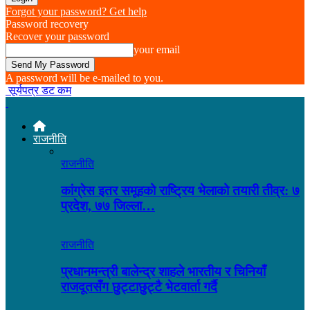
Forgot your password? Get help
Password recovery
Recover your password
your email
A password will be e-mailed to you.
सूर्यपत्र डट कम
राजनीति
राजनीति
कांग्रेस इतर समूहको राष्ट्रिय भेलाको तयारी तीव्र: ७
प्रदेश, ७७ जिल्ला…
राजनीति
प्रधानमन्त्री बालेन्द्र शाहले भारतीय र चिनियाँ
राजदूतसँग छुट्टाछुट्टै भेटवार्ता गर्दै