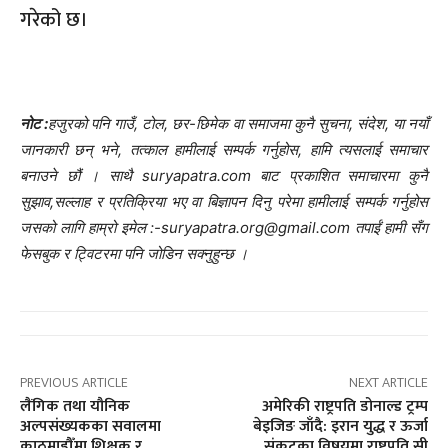
गरेको छ।
नोट :
हजुरको पनि गाउँ, टोल, छर-छिमेक वा समाजमा कुनै सुचना, संदेश, या नयाँ
जानकारी छन् भने, तत्काल हामीलाई सम्पर्क गर्नुहोस, हामि त्यसलाई समाचार
बनाउने छौं । साथै suryapatra.com बाट प्रकाशित समाचारमा कुनै
सुझाव,सल्लाह र प्रतिक्रिया भए वा बिज्ञापन दिनु परेमा हामीलाई सम्पर्क गर्नुहोस
जसको लागि हाम्रो इमेल :-suryapatra.org@gmail.com तपाईं हामी सँग
फेसबुक र ट्विटरमा पनि जोडिन सक्नुहुन्छ ।
PREVIOUS ARTICLE
NEXT ARTICLE
लैंगिक तथा यौनिक
अमेरिकी राष्ट्रपति डोनाल्ड ट्रम्प
अल्पसंख्यकका सवालमा
बेइजिङ जाँदै: इरान युद्ध र ऊर्जा
काठमाडौँमा शिक्षक र
संकटका विषयमा राष्ट्रपति सी