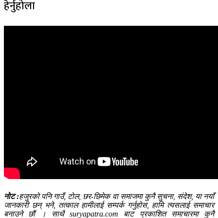
हेर्नुहोला
नोट :
हजुरको पनि गाउँ, टोल, छर-छिमेक वा समाजमा कुनै सुचना, संदेश, या नयाँ
जानकारी छन् भने, तत्काल हामीलाई सम्पर्क गर्नुहोस, हामि त्यसलाई समाचार
बनाउने छौं । साथै suryapatra.com बाट प्रकाशित समाचारमा कुनै