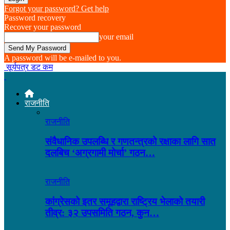
Forgot your password? Get help
Password recovery
Recover your password
your email
A password will be e-mailed to you.
सूर्यपत्र डट कम
राजनीति
राजनीति
संवैधानिक उपलब्धि र गणतन्त्रको रक्षाका लागि सात
दलबिच ‘अग्रगामी मोर्चा’ गठन…
राजनीति
कांग्रेसको इतर समूहद्वारा राष्ट्रिय भेलाको तयारी
तीव्र: ३२ उपसमिति गठन, कुन…