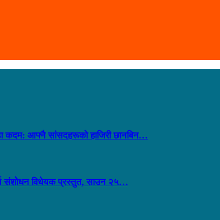
 कडा कदम: आफ्नै सांसदहरूको हाजिरी छानबिन…
ूर्ण संशोधन विधेयक प्रस्तुत, साउन २५…