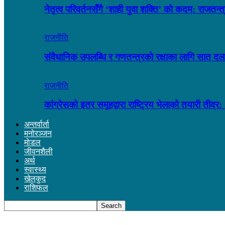
नेतृत्व परिवर्तनसँगै ‘शाही युवा शक्ति’ को कदम: राजतन
राजनीति
संवैधानिक उपलब्धि र गणतन्त्रको रक्षाका लागि सात द
राजनीति
कांग्रेसको इतर समूहद्वारा राष्ट्रिय भेलाको तयारी त
अन्तर्वार्ता
मनोरञ्जन
माेडल
जीवनशैली
अर्थ
स्वास्थ्य
खेलकुद
राशिफल