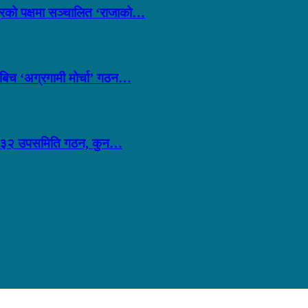
्त्रको पक्षमा सञ्चालित ‘राजाको…
लबिच ‘अग्रगामी मोर्चा’ गठन…
ीव्र: ३२ उपसमिति गठन, कुन…