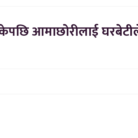
सकेपछि आमाछोरीलाई घरबेटी