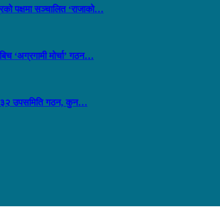
्त्रको पक्षमा सञ्चालित ‘राजाको…
लबिच ‘अग्रगामी मोर्चा’ गठन…
ीव्र: ३२ उपसमिति गठन, कुन…