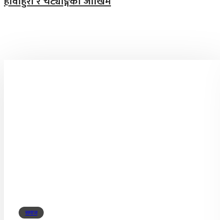
हावाहुरी र चट्याङ्गको जोखिम
समाज