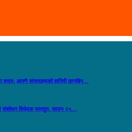
 कडा कदम: आफ्नै सांसदहरूको हाजिरी छानबिन…
ूर्ण संशोधन विधेयक प्रस्तुत, साउन २५…