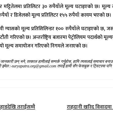
ल र मट्टितेलमा प्रतिलिटर ३० रुपैयाँले मूल्य घटाइएको छ। मूल्
१७७ रुपैयाँ र डिजेलको मूल्य प्रतिलिटर १५५ रुपैयाँ कायम भएको छ।
ग्यासको मूल्य प्रतिसिलिन्डर १०० रुपैयाँले घटाइएको छ, जसअ
 कटौती गरिएको छ। अन्तर्राष्ट्रिय बजारमा पेट्रोलियम पदार्थ
ोजिम यो मूल्य समायोजन गरिएको निगमले जनाएको छ।
ँ जानकारी छन् भने, तत्काल हामीलाई सम्पर्क गर्नुहोस, हामि त्यसलाई समाचार बन
हाम्रो इमेल :-suryapatra.org@gmail.com तपाईं हामी सँग फेसबुक र ट्विटरमा पनि 
 पहाडदेखि तराईसम्मै
राहदानी खरिद विवादमा ज