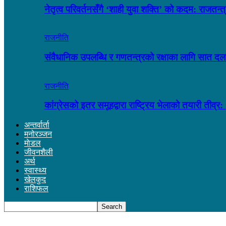
नेतृत्व परिवर्तनसँगै ‘शाही युवा शक्ति’ को कदम: राजतन
राजनीति
संवैधानिक उपलब्धि र गणतन्त्रको रक्षाका लागि सात द
राजनीति
कांग्रेसको इतर समूहद्वारा राष्ट्रिय भेलाको तयारी त
अन्तर्वार्ता
मनोरञ्जन
माेडल
जीवनशैली
अर्थ
स्वास्थ्य
खेलकुद
राशिफल