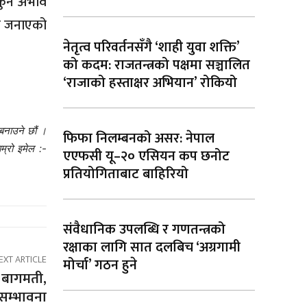
कुनै अभाव
ले जनाएको
नेतृत्व परिवर्तनसँगै ‘शाही युवा शक्ति’
को कदम: राजतन्त्रको पक्षमा सञ्चालित
‘राजाको हस्ताक्षर अभियान’ रोकियो
बनाउने छौं ।
फिफा निलम्बनको असर: नेपाल
म्रो इमेल :-
एएफसी यू–२० एसियन कप छनोट
प्रतियोगिताबाट बाहिरियो
संवैधानिक उपलब्धि र गणतन्त्रको
रक्षाका लागि सात दलबिच ‘अग्रगामी
EXT ARTICLE
मोर्चा’ गठन हुने
 बागमती,
 सम्भावना