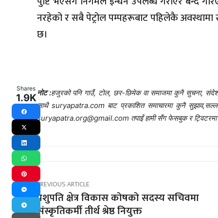
पुष्टि भएसँगै निगमले इन्धन उपलब्ध गराएर बन्द ग
नरहेको र सबै पेट्रोल पम्पहरूबाट पहिलेकै अवस्थाम
छ।
Shares
नोट :
हजुरको पनि गाउँ, टोल, छर-छिमेक वा समाजमा कुनै सुचना, संदेश,
1.9K
साथै suryapatra.com बाट प्रकाशित समाचारमा कुनै सुझाव,सल्लाह र 
Facebook
suryapatra.org@gmail.com तपाईं हामी सँग फेसबुक र ट्विटरमा प
X
LinkedIn
WhatsApp
Pinterest
PREVIOUS ARTICLE
पशुपति क्षेत्र विकास कोषको सदस्य सचिवमा
Messenger
संस्कृतिकर्मी तीर्थ श्रेष्ठ नियुक्त
Telegram