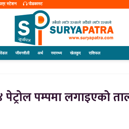
यपत्र स्टेशन
पोडकास्ट
माेडल
जीवनशैली
अर्थ
स्वास्थ्य
खेलकुद
राशिफल
सूर्यपत्र
पेट्रोल पम्पमा लगाइएको ताला 
डट