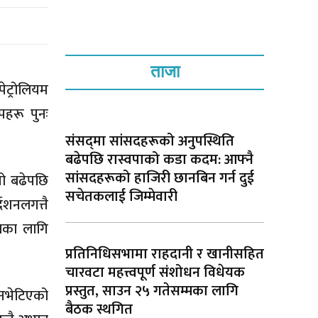
ताजा
ेट्रोलियम
पहरू पुनः
संसद्‌मा सांसदहरूको अनुपस्थिति
बढेपछि रास्वपाको कडा कदम: आफ्नै
सांसदहरूको हाजिरी छानबिन गर्न दुई
सो बढेपछि
सचेतकलाई जिम्मेवारी
देशनलगत्तै
लका लागि
प्रतिनिधिसभामा राहदानी र खानीसहित
चारवटा महत्त्वपूर्ण संशोधन विधेयक
प्रस्तुत, साउन २५ गतेसम्मका लागि
 नभेटिएको
बैठक स्थगित