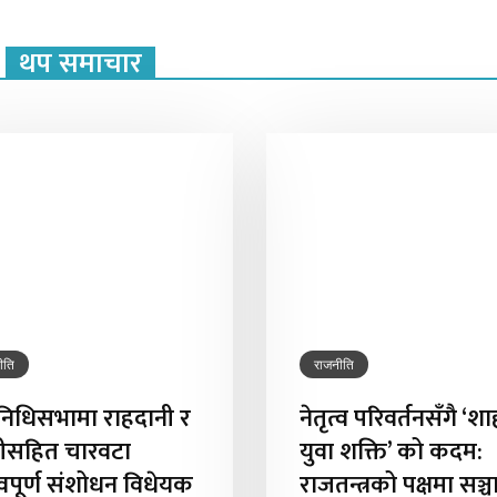
थप समाचार
ीति
राजनीति
िनिधिसभामा राहदानी र
नेतृत्व परिवर्तनसँगै ‘शा
ीसहित चारवटा
युवा शक्ति’ को कदम:
त्वपूर्ण संशोधन विधेयक
राजतन्त्रको पक्षमा सञ्