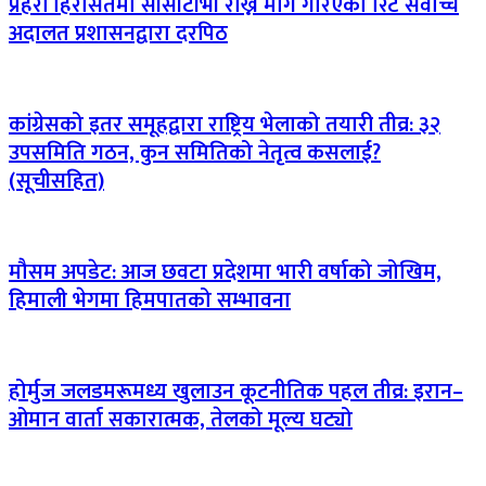
प्रहरी हिरासतमा सीसीटीभी राख्न माग गरिएको रिट सर्वोच्च
अदालत प्रशासनद्वारा दरपिठ
कांग्रेसको इतर समूहद्वारा राष्ट्रिय भेलाको तयारी तीव्र: ३२
उपसमिति गठन, कुन समितिको नेतृत्व कसलाई?
(सूचीसहित)
मौसम अपडेट: आज छवटा प्रदेशमा भारी वर्षाको जोखिम,
हिमाली भेगमा हिमपातको सम्भावना
होर्मुज जलडमरूमध्य खुलाउन कूटनीतिक पहल तीव्र: इरान–
ओमान वार्ता सकारात्मक, तेलको मूल्य घट्यो