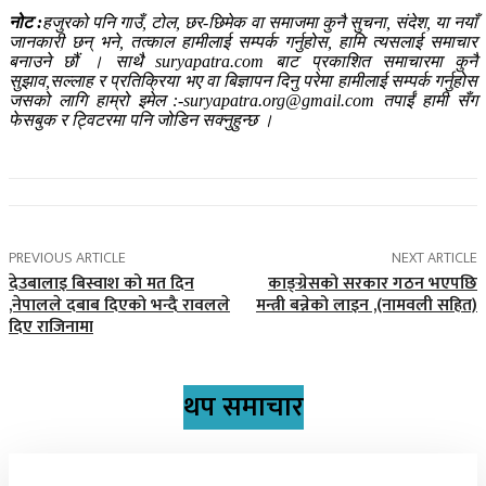
नोट :
हजुरको पनि गाउँ, टोल, छर-छिमेक वा समाजमा कुनै सुचना, संदेश, या नयाँ
जानकारी छन् भने, तत्काल हामीलाई सम्पर्क गर्नुहोस, हामि त्यसलाई समाचार
बनाउने छौं । साथै suryapatra.com बाट प्रकाशित समाचारमा कुनै
सुझाव,सल्लाह र प्रतिक्रिया भए वा बिज्ञापन दिनु परेमा हामीलाई सम्पर्क गर्नुहोस
जसको लागि हाम्रो इमेल :-suryapatra.org@gmail.com तपाईं हामी सँग
फेसबुक र ट्विटरमा पनि जोडिन सक्नुहुन्छ ।
PREVIOUS ARTICLE
NEXT ARTICLE
देउबालाइ बिस्वाश को मत दिन
काङ्ग्रेसको सरकार गठन भएपछि
,नेपालले दबाब दिएको भन्दै रावलले
मन्त्री बन्नेको लाइन ,(नामवली सहित)
दिए राजिनामा
थप समाचार