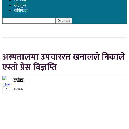
खेलकुद
राशिफल
अस्पतालमा उपचाररत खनालले निकाले
एस्तो प्रेस बिज्ञप्ति
सूर्यपत्र
साउन ३, २०७८