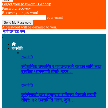
Forgot your password? Get help
Password recovery
Recover your password
your email
A password will be e-mailed to you.
सूर्यपत्र डट कम
राजनीति
राजनीति
संवैधानिक उपलब्धि र गणतन्त्रको रक्षाका लागि सात
दलबिच ‘अग्रगामी मोर्चा’ गठन…
राजनीति
कांग्रेसको इतर समूहद्वारा राष्ट्रिय भेलाको तयारी
तीव्र: ३२ उपसमिति गठन, कुन…