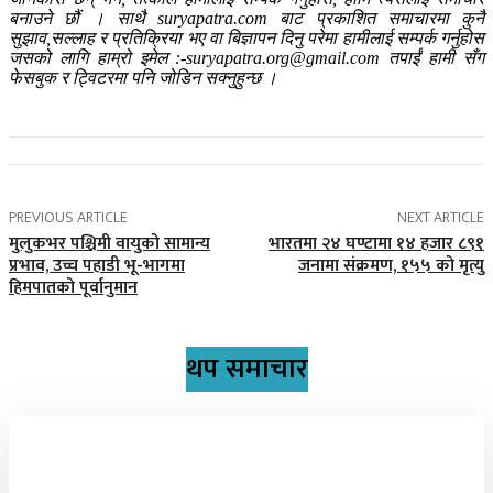
बनाउने छौं । साथै suryapatra.com बाट प्रकाशित समाचारमा कुनै
सुझाव,सल्लाह र प्रतिक्रिया भए वा बिज्ञापन दिनु परेमा हामीलाई सम्पर्क गर्नुहोस
जसको लागि हाम्रो इमेल :-suryapatra.org@gmail.com तपाईं हामी सँग
फेसबुक र ट्विटरमा पनि जोडिन सक्नुहुन्छ ।
PREVIOUS ARTICLE
NEXT ARTICLE
मुलुकभर पश्चिमी वायुको सामान्य
भारतमा २४ घण्टामा १४ हजार ८९१
प्रभाव, उच्च पहाडी भू-भागमा
जनामा संक्रमण, १५५ को मृत्यु
हिमपातको पूर्वानुमान
थप समाचार