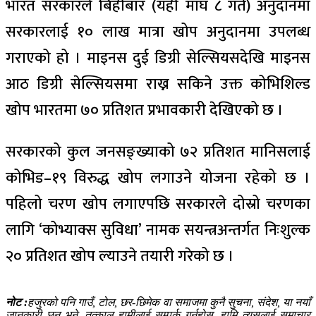
भारत सरकारले बिहीबार (यही माघ ८ गते) अनुदानमा
सरकारलाई १० लाख मात्रा खोप अनुदानमा उपलब्ध
गराएको हो । माइनस दुई डिग्री सेल्सियसदेखि माइनस
आठ डिग्री सेल्सियसमा राख्न सकिने उक्त कोभिशिल्ड
खोप भारतमा ७० प्रतिशत प्रभावकारी देखिएको छ ।
सरकारको कुल जनसङ्ख्याको ७२ प्रतिशत मानिसलाई
कोभिड–१९ विरुद्ध खोप लगाउने योजना रहेको छ ।
पहिलो चरण खोप लगाएपछि सरकारले दोस्रो चरणका
लागि ‘कोभ्याक्स सुविधा’ नामक सयन्त्रअन्तर्गत निःशुल्क
२० प्रतिशत खोप ल्याउने तयारी गरेको छ ।
नोट :
हजुरको पनि गाउँ, टोल, छर-छिमेक वा समाजमा कुनै सुचना, संदेश, या नयाँ
जानकारी छन् भने, तत्काल हामीलाई सम्पर्क गर्नुहोस, हामि त्यसलाई समाचार