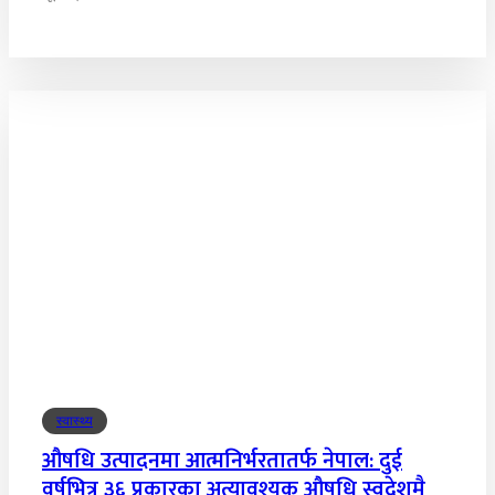
स्वास्थ्य
औषधि उत्पादनमा आत्मनिर्भरतातर्फ नेपाल: दुई
वर्षभित्र ३६ प्रकारका अत्यावश्यक औषधि स्वदेशमै