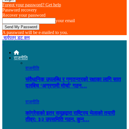
Forgot your password? Get help
Password recovery
Recover your password
your email
A password will be e-mailed to you.
सूर्यपत्र डट कम
राजनीति
राजनीति
संवैधानिक उपलब्धि र गणतन्त्रको रक्षाका लागि सात
दलबिच ‘अग्रगामी मोर्चा’ गठन…
राजनीति
कांग्रेसको इतर समूहद्वारा राष्ट्रिय भेलाको तयारी
तीव्र: ३२ उपसमिति गठन, कुन…