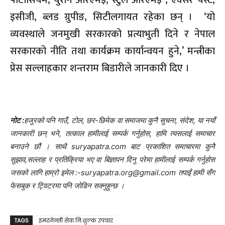
पोटासियम, युरीन आरएमइ, स्टुल आरएमइ , एक्सरे चेस्ट,
इसीजी, ब्लड ग्रुपीङ, सिटीलगायत रहेका छन् । ‘यो
व्यवस्थाले जनमुखी सरकारको प्रत्याभुती दिने र नेपाल
सरकारको नीति तथा कार्यक्रम कार्यान्वयन हुने,’ मन्त्रीका
प्रेस सल्लाहकार शन्तराम बिडारीले जानकारी दिए ।
नोट :
हजुरको पनि गाउँ, टोल, छर-छिमेक वा समाजमा कुनै सुचना, संदेश, या नयाँ
जानकारी छन् भने, तत्काल हामीलाई सम्पर्क गर्नुहोस, हामि त्यसलाई समाचार
बनाउने छौं । साथै suryapatra.com बाट प्रकाशित समाचारमा कुनै
सुझाव,सल्लाह र प्रतिक्रिया भए वा बिज्ञापन दिनु परेमा हामीलाई सम्पर्क गर्नुहोस
जसको लागि हाम्रो इमेल :-suryapatra.org@gmail.com तपाईं हामी सँग
फेसबुक र ट्विटरमा पनि जोडिन सक्नुहुन्छ ।
TAGS
इमरजेन्सी सेवा निःशुल्क उपचार