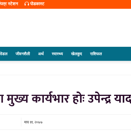
यपत्र स्टेशन
पोडकास्ट
सूर्यपत्र
माेडल
जीवनशैली
अर्थ
स्वास्थ्य
खेलकुद
राशिफल
डट
मुख्य कार्यभार होः उपेन्द्र या
माघ ११, २०७७
कम