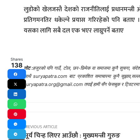
लुडोको खेलजस्तै देशको राजनीतिलाई प्रधानमन्त्री ओ
प्रतिगमनतिर धकेल्ने प्रयास गरिरहेको पनि बताए ।
यसका लागि सबै दल एक भएर लाग्नुपर्ने बताए
Shares
138
नोट :
हजुरको पनि गाउँ, टोल, छर-छिमेक वा समाजमा कुनै सुचना, संदेश,
साथै suryapatra.com बाट प्रकाशित समाचारमा कुनै सुझाव,सल्लाह र 
Facebook
suryapatra.org@gmail.com तपाईं हामी सँग फेसबुक र ट्विटरमा प
X
LinkedIn
WhatsApp
Pinterest
PREVIOUS ARTICLE
Messenger
सूर्य चिन्ह लिएर आउँछौ : मुख्यमन्त्री गुरुङ
Telegram