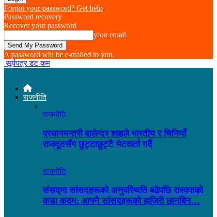
Forgot your password? Get help
Password recovery
Recover your password
your email
A password will be e-mailed to you.
सूर्यपत्र डट कम
राजनीति
राजनीति
प्रधानमन्त्री बालेन्द्र शाहले भारतीय र चिनियाँ
राजदूतसँग छुट्टाछुट्टै भेटवार्ता गर्दै
राजनीति
संसद्‌मा सांसदहरूको अनुपस्थिति बढेपछि रास्वपाको
कडा कदम: आफ्नै सांसदहरूको हाजिरी छानबिन…