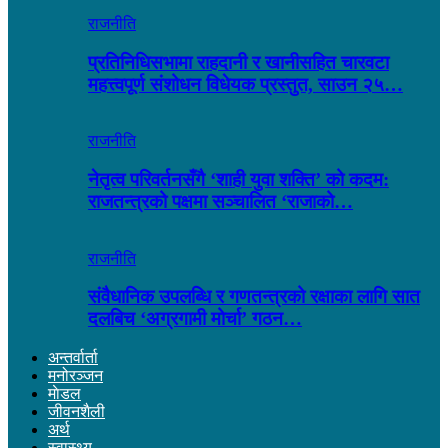
राजनीति
प्रतिनिधिसभामा राहदानी र खानीसहित चारवटा
महत्त्वपूर्ण संशोधन विधेयक प्रस्तुत, साउन २५…
राजनीति
नेतृत्व परिवर्तनसँगै ‘शाही युवा शक्ति’ को कदम:
राजतन्त्रको पक्षमा सञ्चालित ‘राजाको…
राजनीति
संवैधानिक उपलब्धि र गणतन्त्रको रक्षाका लागि सात
दलबिच ‘अग्रगामी मोर्चा’ गठन…
अन्तर्वार्ता
मनोरञ्जन
माेडल
जीवनशैली
अर्थ
स्वास्थ्य