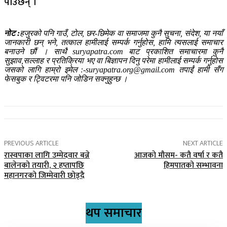
पाउँछन् ।
नोट :
हजुरको पनि गाउँ, टोल, छर-छिमेक वा समाजमा कुनै सुचना, संदेश, या नयाँ
जानकारी छन् भने, तत्काल हामीलाई सम्पर्क गर्नुहोस, हामि त्यसलाई समाचार
बनाउने छौं । साथै suryapatra.com बाट प्रकाशित समाचारमा कुनै
सुझाव,सल्लाह र प्रतिक्रिया भए वा बिज्ञापन दिनु परेमा हामीलाई सम्पर्क गर्नुहोस
जसको लागि हाम्रो इमेल :-suryapatra.org@gmail.com तपाईं हामी सँग
फेसबुक र ट्विटरमा पनि जोडिन सक्नुहुन्छ ।
PREVIOUS ARTICLE
NEXT ARTICLE
रास्वपाका लागि उम्मेदवार बन्ने
आजकाे मौसम- कतै वर्षा र कतै
बालेनकाे तयारी, २ हप्तापछि
हिमपातको सम्भावना
महानगरको जिम्मेवारी छोड्दै
थप समाचार