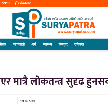
र स्टेशन
पोडकास्ट
माेडल
जीवनशैली
अर्थ
स्वास्थ्य
खेलकुद
राशिफल
सूर्यपत्र
ात्रै लोकतन्त्र सुदृढ हुनसक्ने
डट
माघ ११, २०७७