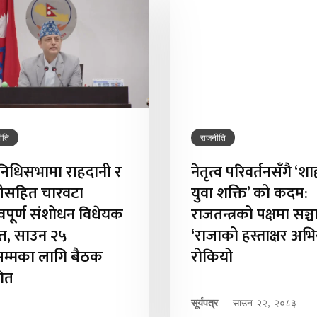
ीति
राजनीति
िनिधिसभामा राहदानी र
नेतृत्व परिवर्तनसँगै ‘शा
ीसहित चारवटा
युवा शक्ति’ को कदम:
त्वपूर्ण संशोधन विधेयक
राजतन्त्रको पक्षमा सञ्
्तुत, साउन २५
‘राजाको हस्ताक्षर अभ
सम्मका लागि बैठक
रोकियो
गित
सूर्यपत्र
-
साउन २२, २०८३