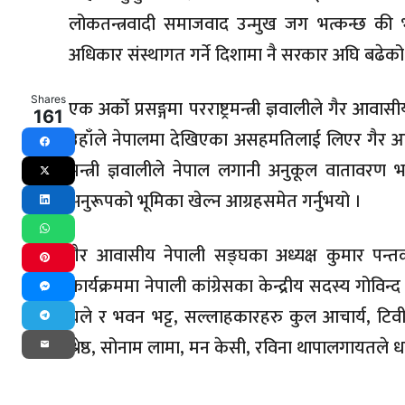
लोकतन्त्रवादी समाजवाद उन्मुख जग भत्कन्छ की भन
अधिकार संस्थागत गर्ने दिशामा नै सरकार अघि बढेक
Shares
एक अर्को प्रसङ्गमा परराष्ट्रमन्त्री ज्ञवालीले गैर आ
161
उहाँले नेपालमा देखिएका असहमतिलाई लिएर गैर आवास
Facebook
मन्त्री ज्ञवालीले नेपाल लगानी अनुकूल वातावरण
X
अनुरूपको भूमिका खेल्न आग्रहसमेत गर्नुभयो ।
LinkedIn
WhatsApp
गैर आवासीय नेपाली सङ्घका अध्यक्ष कुमार पन्त
Pinterest
कार्यक्रममा नेपाली कांग्रेसका केन्द्रीय सदस्य गोविन
Messenger
घले र भवन भट्ट, सल्लाहकारहरु कुल आचार्य, टिवी का
Telegram
श्रेष्ठ, सोनाम लामा, मन केसी, रविना थापालगायतले ध
Email