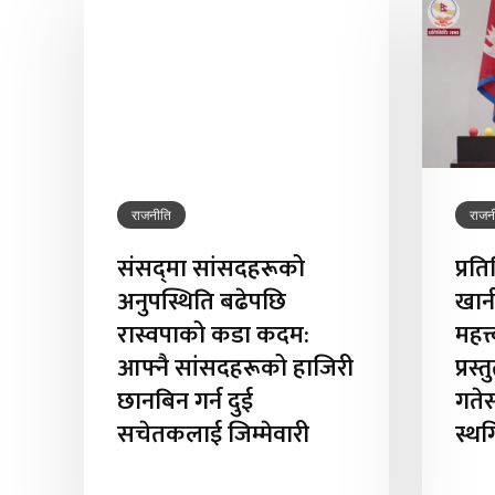
राजनीति
राजन
संसद्‌मा सांसदहरूको
प्रत
अनुपस्थिति बढेपछि
खान
रास्वपाको कडा कदम:
महत्
आफ्नै सांसदहरूको हाजिरी
प्रस
छानबिन गर्न दुई
गते
सचेतकलाई जिम्मेवारी
स्थ