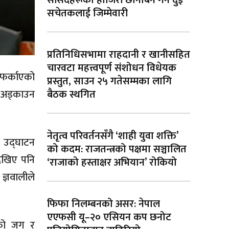
सांसदहरूको हाजिरी छानबिन गर्न दुई
सचेतकलाई जिम्मेवारी
प्रतिनिधिसभामा राहदानी र खानीसहित
चारवटा महत्त्वपूर्ण संशोधन विधेयक
 फर्काएको
प्रस्तुत, साउन २५ गतेसम्मका लागि
ई अड्काउन
बैठक स्थगित
नेतृत्व परिवर्तनसँगै ‘शाही युवा शक्ति’
ो उद्घाटन
को कदम: राजतन्त्रको पक्षमा सञ्चालित
देखिए पनि
‘राजाको हस्ताक्षर अभियान’ रोकियो
ज्ञवालीले
फिफा निलम्बनको असर: नेपाल
एएफसी यू–२० एसियन कप छनोट
सको जग र