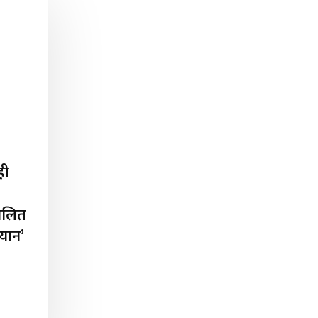
ही
चालित
ियान’