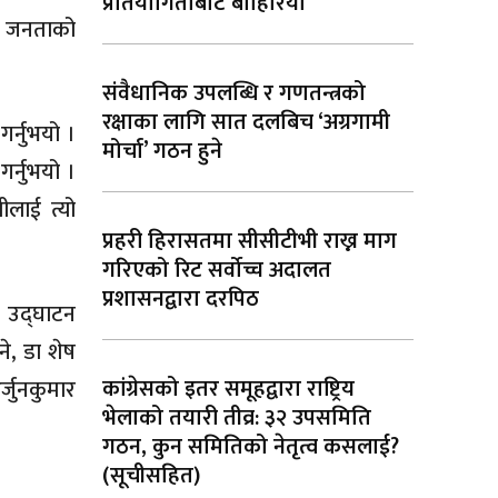
प्रतियोगिताबाट बाहिरियो
ले जनताको
संवैधानिक उपलब्धि र गणतन्त्रको
रक्षाका लागि सात दलबिच ‘अग्रगामी
गर्नुभयो ।
मोर्चा’ गठन हुने
र्नुभयो ।
ीलाई त्यो
प्रहरी हिरासतमा सीसीटीभी राख्न माग
गरिएको रिट सर्वोच्च अदालत
प्रशासनद्वारा दरपिठ
 उद्घाटन
ने, डा शेष
कांग्रेसको इतर समूहद्वारा राष्ट्रिय
्जुनकुमार
भेलाको तयारी तीव्र: ३२ उपसमिति
गठन, कुन समितिको नेतृत्व कसलाई?
(सूचीसहित)