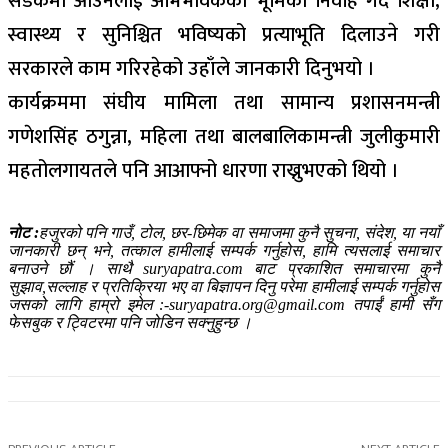
सडकमा आउनेलाई अभिभावकको भूमिका निर्वाह गर्दै शिक्षा,
स्वास्थ्य र सुनिश्चित भविष्यको प्रत्याभूति दिलाउने गरी
सरकारले काम गरिरहेको उहाँले जानकारी दिनुभयो ।
कार्यक्रममा संघीय मामिला तथा सामान्य प्रशासनमन्त्री
गणेशसिंह ठगुन्ना, महिला तथा बालबालिकामन्त्री जुलीकुमारी
महतोलगायतले पनि आआफ्नो धारणा राख्नुभएको थियो ।
नोट :
हजुरको पनि गाउँ, टोल, छर-छिमेक वा समाजमा कुनै सुचना, संदेश, या नयाँ
जानकारी छन् भने, तत्काल हामीलाई सम्पर्क गर्नुहोस, हामि त्यसलाई समाचार
बनाउने छौं । साथै suryapatra.com बाट प्रकाशित समाचारमा कुनै
सुझाव,सल्लाह र प्रतिक्रिया भए वा बिज्ञापन दिनु परेमा हामीलाई सम्पर्क गर्नुहोस
जसको लागि हाम्रो इमेल :-suryapatra.org@gmail.com तपाईं हामी सँग
फेसबुक र ट्विटरमा पनि जोडिन सक्नुहुन्छ ।