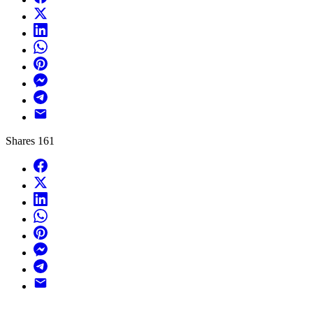
X
LinkedIn
WhatsApp
Pinterest
Messenger
Telegram
Email
Shares
161
Facebook
X
LinkedIn
WhatsApp
Pinterest
Messenger
Telegram
Email