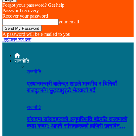
Forgot your password? Get help
Password recovery
Recover your password
your email
A password will be e-mailed to you.
सूर्यपत्र डट कम
राजनीति
राजनीति
प्रधानमन्त्री बालेन्द्र शाहले भारतीय र चिनियाँ
राजदूतसँग छुट्टाछुट्टै भेटवार्ता गर्दै
राजनीति
संसद्‌मा सांसदहरूको अनुपस्थिति बढेपछि रास्वपाको
कडा कदम: आफ्नै सांसदहरूको हाजिरी छानबिन…