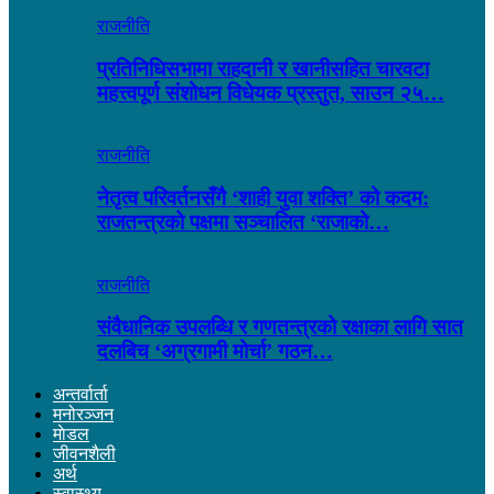
राजनीति
प्रतिनिधिसभामा राहदानी र खानीसहित चारवटा
महत्त्वपूर्ण संशोधन विधेयक प्रस्तुत, साउन २५…
राजनीति
नेतृत्व परिवर्तनसँगै ‘शाही युवा शक्ति’ को कदम:
राजतन्त्रको पक्षमा सञ्चालित ‘राजाको…
राजनीति
संवैधानिक उपलब्धि र गणतन्त्रको रक्षाका लागि सात
दलबिच ‘अग्रगामी मोर्चा’ गठन…
अन्तर्वार्ता
मनोरञ्जन
माेडल
जीवनशैली
अर्थ
स्वास्थ्य