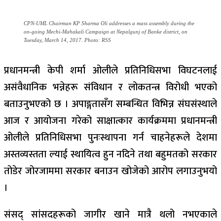
CPN-UML Chairman KP Sharma Oli addresses a mass assembly during the
on-going Mechi-Mahakali Campaign at Nepalgunj of Banke district, on
Tuesday, March 14, 2017. Photo: RSS
प्रधानमन्त्री केपी शर्मा ओलीले प्रतिनिधिसभा विघटनलाई
असंवैधानिक भन्नेहरू संविधान र लोकतन्त्र विरोधी भएको
बताउनुभएको छ । अपाङ्गतासँग सम्बन्धित विभिन्न संघसंस्थाले
आज र आयोजना गरेको साक्षात्कार कार्यक्रममा प्रधानमन्त्री
ओलीले प्रतिनिधिसभा पुनःस्थापना गर्न चाहनेहरूले देशमा
अस्तव्यस्तता ल्याई स्थायित्व हुन नदिने तथा बहुमतको सरकार
तोडेर जोरजाममा सरकार बनाउन खोजेको आरोप लगाउनुभयो
।
संसद् सांसदहरूको जागीर खाने मात्रै थलो नभएकाले