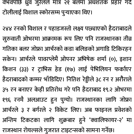
वैभवपछि ध्रुव जुरेलले मात्र २१ बलमा अर्धशतक प्रहार गर्दै
टोलीलाई विशाल स्कोरसम्म पुर्‍याएका थिए।
२४४ रनको विशाल र पहाडजस्तो लक्ष्य पछ्याएको हैदराबादले
सुरुवाती ओभरमा आक्रामक रूप लिए पनि राजस्थानका तीव्र
गतिका बलर जोफ्रा आर्चरको कडा बलिङको अगाडि टिकिरहन
सकेन। आर्चरले पावरप्लेमै ओपनर अभिषेक शर्मा (०), इशान
किशन (३३) र ट्राभिस हेड (१७) लाई पेभिलियन फर्काएर
हैदराबादको कम्मर भाँडिदिए। नितिश रेड्डीले ३८ रन र अरौैराले
३५ रन बनाएर केही प्रतिरोध गरे पनि हैदराबाद १९.२ ओभरमा
१९६ रनमै अलआउट हुन पुग्यो। राजस्थानका लागि जोफ्रा
आर्चरले ३ र बर्गरले २ विकेट लिए। अब फाइनल प्रवेशको
अन्तिम टिकटका लागि शुक्रबार हुने ‘क्वालिफायर-२’ मा
राजस्थान रोयल्सले गुजरात टाइटन्सको सामना गर्नेछ।