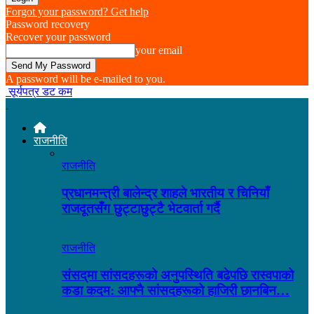
Forgot your password? Get help
Password recovery
Recover your password
your email
A password will be e-mailed to you.
सूर्यपत्र डट कम
राजनीति
राजनीति
प्रधानमन्त्री बालेन्द्र शाहले भारतीय र चिनियाँ
राजदूतसँग छुट्टाछुट्टै भेटवार्ता गर्दै
राजनीति
संसद्‌मा सांसदहरूको अनुपस्थिति बढेपछि रास्वपाको
कडा कदम: आफ्नै सांसदहरूको हाजिरी छानबिन…