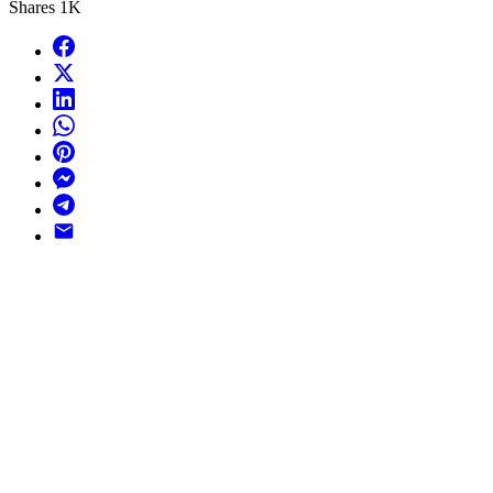
Shares
1K
Facebook
X
LinkedIn
WhatsApp
Pinterest
Messenger
Telegram
Email