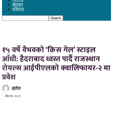
खेलकुद
राशिफल
१५ वर्षे वैभवको ‘क्रिस गेल’ स्टाइल
आँधी: हैदराबाद ध्वस्त पार्दै राजस्थान
रोयल्स आईपीएलको क्वालिफायर-२ मा
प्रवेश
सूर्यपत्र
जेष्ठ १४, २०८३