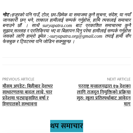
नोट :
हजुरको पनि गाउँ, टोल, छर-छिमेक वा समाजमा कुनै सुचना, संदेश, या नयाँ
जानकारी छन् भने, तत्काल हामीलाई सम्पर्क गर्नुहोस, हामि त्यसलाई समाचार
बनाउने छौं । साथै suryapatra.com बाट प्रकाशित समाचारमा कुनै
सुझाव,सल्लाह र प्रतिक्रिया भए वा बिज्ञापन दिनु परेमा हामीलाई सम्पर्क गर्नुहोस
जसको लागि हाम्रो इमेल :-suryapatra.org@gmail.com तपाईं हामी सँग
फेसबुक र ट्विटरमा पनि जोडिन सक्नुहुन्छ ।
PREVIOUS ARTICLE
NEXT ARTICLE
मौसम अपडेट: बिहीबार देशभर
परराष्ट्र मन्त्रालयद्वारा १७ देशका
साधारणतया बादल लाग्ने, चार
लागि राजदूत नियुक्तिको प्रक्रिया
प्रदेशमा चट्याङ्गसहित वर्षा र
सुरु: खुला प्रतिस्पर्धाबाट आवेदन
हिमपातको सम्भावना
माग
थप समाचार