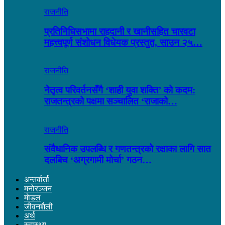
राजनीति
प्रतिनिधिसभामा राहदानी र खानीसहित चारवटा
महत्त्वपूर्ण संशोधन विधेयक प्रस्तुत, साउन २५…
राजनीति
नेतृत्व परिवर्तनसँगै ‘शाही युवा शक्ति’ को कदम:
राजतन्त्रको पक्षमा सञ्चालित ‘राजाको…
राजनीति
संवैधानिक उपलब्धि र गणतन्त्रको रक्षाका लागि सात
दलबिच ‘अग्रगामी मोर्चा’ गठन…
अन्तर्वार्ता
मनोरञ्जन
माेडल
जीवनशैली
अर्थ
स्वास्थ्य