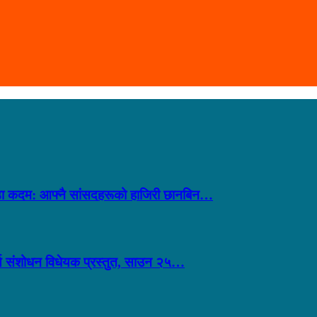
 कडा कदम: आफ्नै सांसदहरूको हाजिरी छानबिन…
ूर्ण संशोधन विधेयक प्रस्तुत, साउन २५…