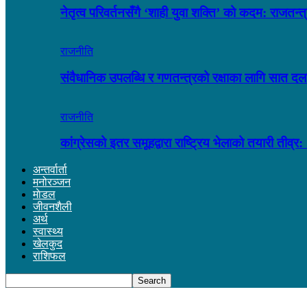
नेतृत्व परिवर्तनसँगै ‘शाही युवा शक्ति’ को कदम: राजतन
राजनीति
संवैधानिक उपलब्धि र गणतन्त्रको रक्षाका लागि सात द
राजनीति
कांग्रेसको इतर समूहद्वारा राष्ट्रिय भेलाको तयारी त
अन्तर्वार्ता
मनोरञ्जन
माेडल
जीवनशैली
अर्थ
स्वास्थ्य
खेलकुद
राशिफल