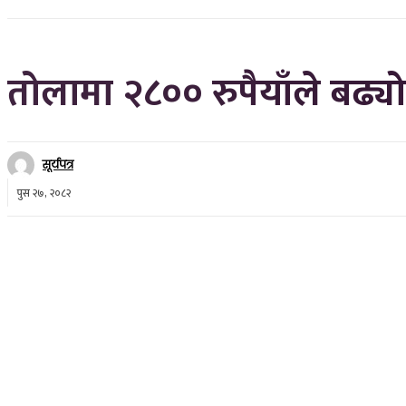
तोलामा २८०० रुपैयाँले बढ्
सूर्यपत्र
पुस २७, २०८२