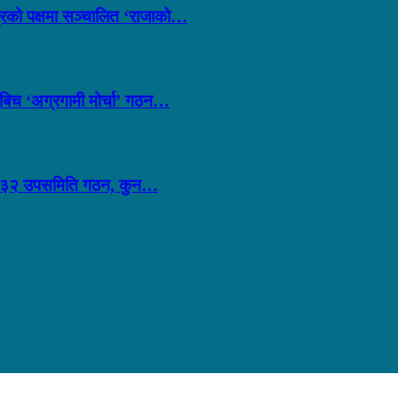
्त्रको पक्षमा सञ्चालित ‘राजाको…
लबिच ‘अग्रगामी मोर्चा’ गठन…
ीव्र: ३२ उपसमिति गठन, कुन…