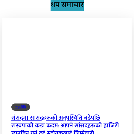
थप समाचार
राजनीति
संसद्‌मा सांसदहरूको अनुपस्थिति बढेपछि
रास्वपाको कडा कदम: आफ्नै सांसदहरूको हाजिरी
छानबिन गर्न दुई सचेतकलाई जिम्मेवारी