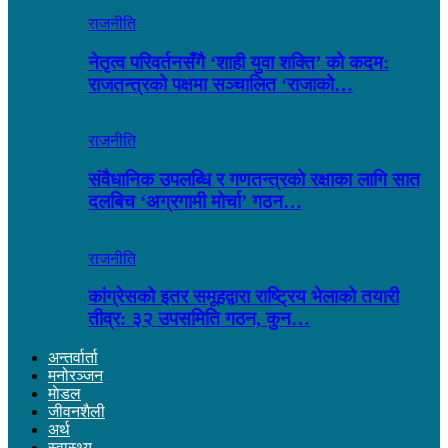
राजनीति
नेतृत्व परिवर्तनसँगै ‘शाही युवा शक्ति’ को कदम:
राजतन्त्रको पक्षमा सञ्चालित ‘राजाको…
राजनीति
संवैधानिक उपलब्धि र गणतन्त्रको रक्षाका लागि सात
दलबिच ‘अग्रगामी मोर्चा’ गठन…
राजनीति
कांग्रेसको इतर समूहद्वारा राष्ट्रिय भेलाको तयारी
तीव्र: ३२ उपसमिति गठन, कुन…
अन्तर्वार्ता
मनोरञ्जन
माेडल
जीवनशैली
अर्थ
स्वास्थ्य