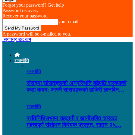
Forgot your password? Get help
Password recovery
Recover your password
your email
A password will be e-mailed to you.
सूर्यपत्र डट कम
राजनीति
राजनीति
संसद्‌मा सांसदहरूको अनुपस्थिति बढेपछि रास्वपाको
कडा कदम: आफ्नै सांसदहरूको हाजिरी छानबिन…
राजनीति
प्रतिनिधिसभामा राहदानी र खानीसहित चारवटा
महत्त्वपूर्ण संशोधन विधेयक प्रस्तुत, साउन २५…