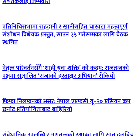
सचेतकलाई जिम्मेवारी
प्रतिनिधिसभामा राहदानी र खानीसहित चारवटा महत्त्वपूर्ण
संशोधन विधेयक प्रस्तुत, साउन २५ गतेसम्मका लागि बैठक
स्थगित
नेतृत्व परिवर्तनसँगै ‘शाही युवा शक्ति’ को कदम: राजतन्त्रको
पक्षमा सञ्चालित ‘राजाको हस्ताक्षर अभियान’ रोकियो
फिफा निलम्बनको असर: नेपाल एएफसी यू–२० एसियन कप
छनोट प्रतियोगिताबाट बाहिरियो
संवैधानिक उपलब्धि र गणतन्त्रको रक्षाका लागि सात दलबिच