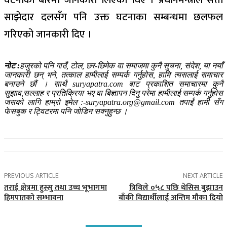
घटनाका बारेमा जानकारी लिएका थिए । प्रधानमन्त्रीले सत्ता
साझेदार दलसँग पनि उक्त घटनाका सम्बन्धमा छलफल
गरिएको जानकारी दिए ।
नोट :
हजुरको पनि गाउँ, टोल, छर-छिमेक वा समाजमा कुनै सुचना, संदेश, या नयाँ
जानकारी छन् भने, तत्काल हामीलाई सम्पर्क गर्नुहोस, हामि त्यसलाई समाचार
बनाउने छौं । साथै suryapatra.com बाट प्रकाशित समाचारमा कुनै
सुझाव,सल्लाह र प्रतिक्रिया भए वा बिज्ञापन दिनु परेमा हामीलाई सम्पर्क गर्नुहोस
जसको लागि हाम्रो इमेल :-suryapatra.org@gmail.com तपाईं हामी सँग
फेसबुक र ट्विटरमा पनि जोडिन सक्नुहुन्छ ।
PREVIOUS ARTICLE
NEXT ARTICLE
तराई क्षेत्रमा हुस्सु तथा उच्च भूभागमा
त्रिविले ०५८ पछि थेसिस बुुझाउन
हिमपातको सम्भावना
बाँकी विद्यार्थीलाई अन्तिम मौका दियो