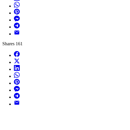
WhatsApp
Pinterest
Messenger
Telegram
Email
Shares
161
Facebook
X
LinkedIn
WhatsApp
Pinterest
Messenger
Telegram
Email