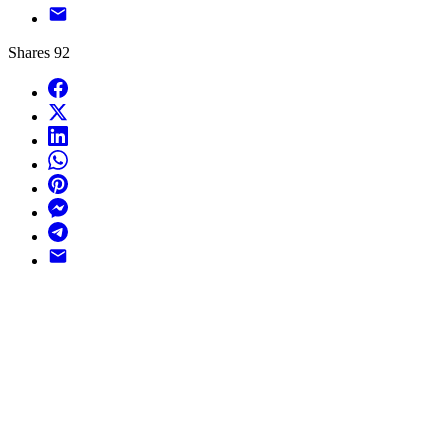
Email
Shares
92
Facebook
X
LinkedIn
WhatsApp
Pinterest
Messenger
Telegram
Email