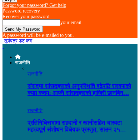
Forgot your password? Get help
Password recovery
Recover your password
your email
A password will be e-mailed to you.
सूर्यपत्र डट कम
राजनीति
राजनीति
संसद्‌मा सांसदहरूको अनुपस्थिति बढेपछि रास्वपाको
कडा कदम: आफ्नै सांसदहरूको हाजिरी छानबिन…
राजनीति
प्रतिनिधिसभामा राहदानी र खानीसहित चारवटा
महत्त्वपूर्ण संशोधन विधेयक प्रस्तुत, साउन २५…