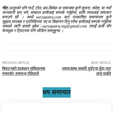
नोट :
हजुरको पनि गाउँ, टोल, छर-छिमेक वा समाजमा कुनै सुचना, संदेश, या नयाँ
जानकारी छन् भने, तत्काल हामीलाई सम्पर्क गर्नुहोस, हामि त्यसलाई समाचार
बनाउने छौं । साथै suryapatra.com बाट प्रकाशित समाचारमा कुनै
सुझाव,सल्लाह र प्रतिक्रिया भए वा बिज्ञापन दिनु परेमा हामीलाई सम्पर्क गर्नुहोस
जसको लागि हाम्रो इमेल :-suryapatra.org@gmail.com तपाईं हामी सँग
फेसबुक र ट्विटरमा पनि जोडिन सक्नुहुन्छ ।
PREVIOUS ARTICLE
NEXT ARTICLE
विघटनको प्रावधान संविधानमा
स्याङ्जामा सवारी दुर्घटना हुँदा चार
नभएको, रामचन्द्र पौडेलले
जना घाईते
थप समाचार