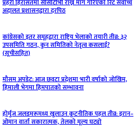
प्रहरी हिरासतमा सीसीटीभी राख्न माग गरिएको रिट सर्वोच्च
अदालत प्रशासनद्वारा दरपिठ
कांग्रेसको इतर समूहद्वारा राष्ट्रिय भेलाको तयारी तीव्र: ३२
उपसमिति गठन, कुन समितिको नेतृत्व कसलाई?
(सूचीसहित)
मौसम अपडेट: आज छवटा प्रदेशमा भारी वर्षाको जोखिम,
हिमाली भेगमा हिमपातको सम्भावना
होर्मुज जलडमरूमध्य खुलाउन कूटनीतिक पहल तीव्र: इरान–
ओमान वार्ता सकारात्मक, तेलको मूल्य घट्यो