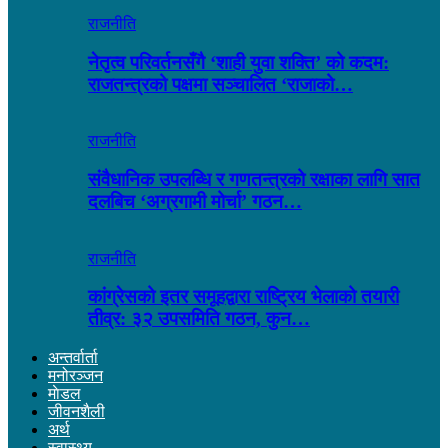
राजनीति
नेतृत्व परिवर्तनसँगै ‘शाही युवा शक्ति’ को कदम:
राजतन्त्रको पक्षमा सञ्चालित ‘राजाको…
राजनीति
संवैधानिक उपलब्धि र गणतन्त्रको रक्षाका लागि सात
दलबिच ‘अग्रगामी मोर्चा’ गठन…
राजनीति
कांग्रेसको इतर समूहद्वारा राष्ट्रिय भेलाको तयारी
तीव्र: ३२ उपसमिति गठन, कुन…
अन्तर्वार्ता
मनोरञ्जन
माेडल
जीवनशैली
अर्थ
स्वास्थ्य