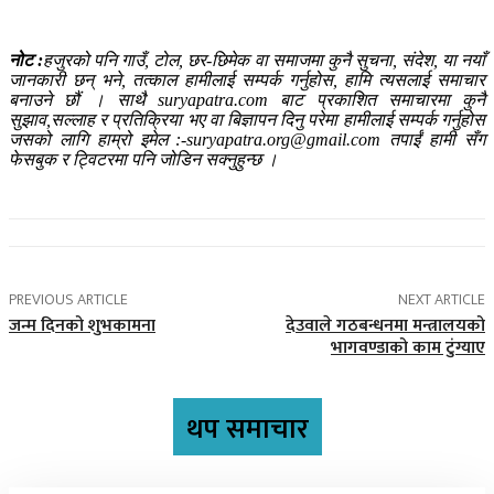
नोट :
हजुरको पनि गाउँ, टोल, छर-छिमेक वा समाजमा कुनै सुचना, संदेश, या नयाँ
जानकारी छन् भने, तत्काल हामीलाई सम्पर्क गर्नुहोस, हामि त्यसलाई समाचार
बनाउने छौं । साथै suryapatra.com बाट प्रकाशित समाचारमा कुनै
सुझाव,सल्लाह र प्रतिक्रिया भए वा बिज्ञापन दिनु परेमा हामीलाई सम्पर्क गर्नुहोस
जसको लागि हाम्रो इमेल :-suryapatra.org@gmail.com तपाईं हामी सँग
फेसबुक र ट्विटरमा पनि जोडिन सक्नुहुन्छ ।
PREVIOUS ARTICLE
NEXT ARTICLE
जन्म दिनको शुभकामना
देउवाले गठबन्धनमा मन्त्रालयको
भागवण्डाको काम टुंग्याए
थप समाचार