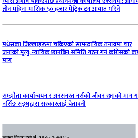
ग्यास अभाव चर्किएपछि प्रधानमन्त्री कार्यालय एक्सनमा: आगा
तीन महिना मासिक ५० हजार मेट्रिक टन आयात गरिने
मधेसका जिल्लाहरूमा चर्किएको साम्प्रदायिक तनावमा चार
जनाको मृत्यु: न्यायिक छानबिन समिति गठन गर्न कांग्रेसको क
माग
सम्झौता कार्यान्वयन र अनसनरत नर्सको जीवन रक्षाको माग गर्
नर्सिङ सङ्घद्वारा सरकारलाई चेतावनी
सूचना विभाग दर्ता नंः ३९४०-२०७९/८०