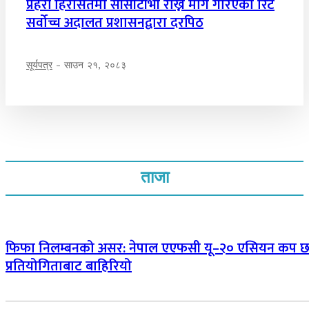
प्रहरी हिरासतमा सीसीटीभी राख्न माग गरिएको रिट
सर्वोच्च अदालत प्रशासनद्वारा दरपिठ
सूर्यपत्र
-
साउन २१, २०८३
ताजा
फिफा निलम्बनको असर: नेपाल एएफसी यू–२० एसियन कप 
प्रतियोगिताबाट बाहिरियो