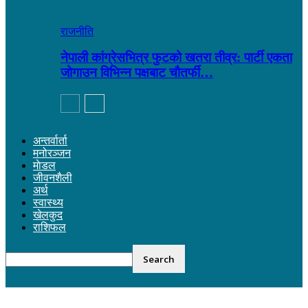
राजनीति
नेपाली कांग्रेसभित्र फुटको खतरा तीव्र: पार्टी एकता
जोगाउन विभिन्न पक्षबाट चौतर्फी…
अन्तर्वार्ता
मनोरञ्जन
माेडल
जीवनशैली
अर्थ
स्वास्थ्य
खेलकुद
राशिफल