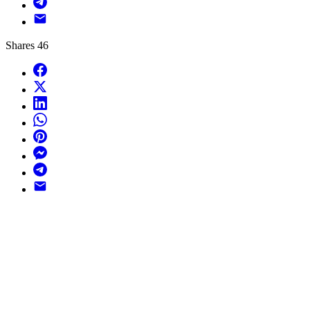
Telegram
Email
Shares
46
Facebook
X
LinkedIn
WhatsApp
Pinterest
Messenger
Telegram
Email