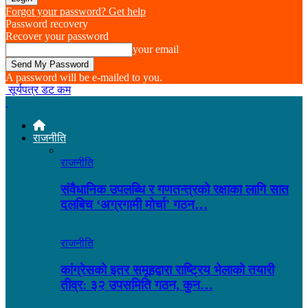
Forgot your password? Get help
Password recovery
Recover your password
your email
A password will be e-mailed to you.
सूर्यपत्र डट कम
राजनीति
राजनीति
संवैधानिक उपलब्धि र गणतन्त्रको रक्षाका लागि सात
दलबिच ‘अग्रगामी मोर्चा’ गठन…
राजनीति
कांग्रेसको इतर समूहद्वारा राष्ट्रिय भेलाको तयारी
तीव्र: ३२ उपसमिति गठन, कुन…