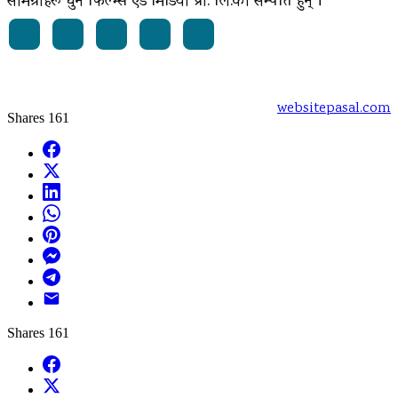
सामग्रीहरू धुन फिल्म्स एंड मिडिया प्रा. लि.का सम्पत्ति हुन् ।
Powered by:
websitepasal.com
Shares
161
Facebook
X
LinkedIn
WhatsApp
Pinterest
Messenger
Telegram
Email
Shares
161
Facebook
X