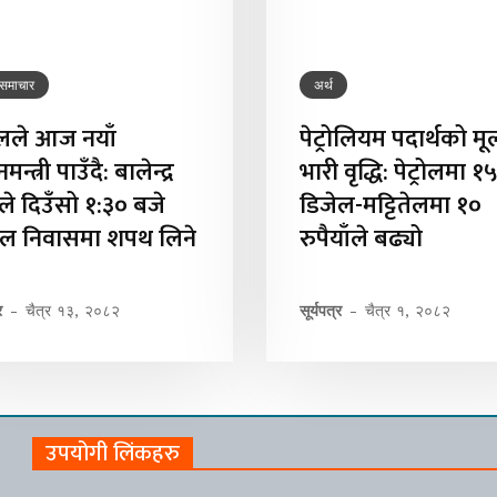
 समाचार
अर्थ
ालले आज नयाँ
पेट्रोलियम पदार्थको मू
नमन्त्री पाउँदै: बालेन्द्र
भारी वृद्धि: पेट्रोलमा १
े दिउँसो १:३० बजे
डिजेल-मट्टितेलमा १०
ल निवासमा शपथ लिने
रुपैयाँले बढ्यो
र
-
चैत्र १३, २०८२
सूर्यपत्र
-
चैत्र १, २०८२
उपयोगी लिंकहरु