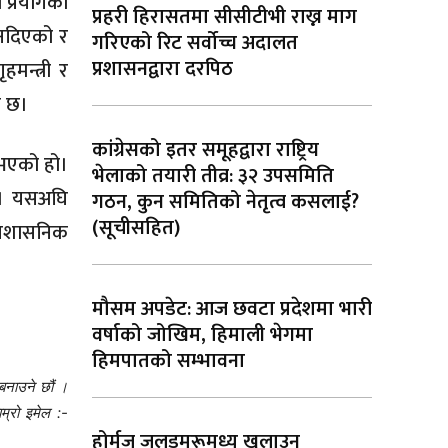
 प्रयोगको
प्रहरी हिरासतमा सीसीटीभी राख्न माग
नदिएको र
गरिएको रिट सर्वोच्च अदालत
प्रशासनद्वारा दरपिठ
मन्त्री र
ो छ।
कांग्रेसको इतर समूहद्वारा राष्ट्रिय
ी भएको हो।
भेलाको तयारी तीव्र: ३२ उपसमिति
छ। यसअघि
गठन, कुन समितिको नेतृत्व कसलाई?
(सूचीसहित)
प्रशासनिक
मौसम अपडेट: आज छवटा प्रदेशमा भारी
वर्षाको जोखिम, हिमाली भेगमा
हिमपातको सम्भावना
बनाउने छौं ।
म्रो इमेल :-
होर्मुज जलडमरूमध्य खुलाउन