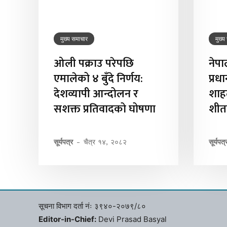
मुख्य समाचार
मुख्य
ओली पक्राउ परेपछि
नेप
एमालेको ४ बुँदे निर्णय:
प्रधा
देशव्यापी आन्दोलन र
शाहल
सशक्त प्रतिवादको घोषणा
शीत
सूर्यपत्र
-
चैत्र १४, २०८२
सूर्यपत्
सूचना विभाग दर्ता नंः ३९४०-२०७९/८०
Editor-in-Chief:
Devi Prasad Basyal