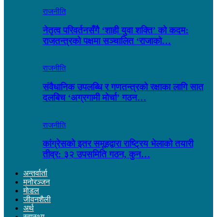
राजनीति
नेतृत्व परिवर्तनसँगै ‘शाही युवा शक्ति’ को कदम:
राजतन्त्रको पक्षमा सञ्चालित ‘राजाको…
राजनीति
संवैधानिक उपलब्धि र गणतन्त्रको रक्षाका लागि सात
दलबिच ‘अग्रगामी मोर्चा’ गठन…
राजनीति
कांग्रेसको इतर समूहद्वारा राष्ट्रिय भेलाको तयारी
तीव्र: ३२ उपसमिति गठन, कुन…
अन्तर्वार्ता
मनोरञ्जन
माेडल
जीवनशैली
अर्थ
स्वास्थ्य