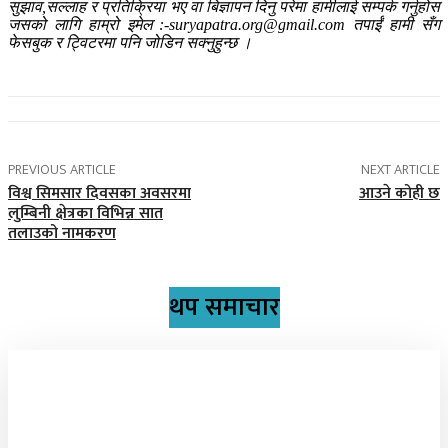
सुझाव,सल्लाह र प्रतिक्रिया भए वा बिज्ञापन दिनु परेमा हामीलाई सम्पर्क गर्नुहोस
जसको लागि हाम्रो इमेल :-suryapatra.org@gmail.com तपाईं हामी सँग
फेसबुक र ट्विटरमा पनि जोडिन सक्नुहुन्छ ।
PREVIOUS ARTICLE
NEXT ARTICLE
विश्व सिमसार दिवसका अवसरमा
आउने कोही छ
लुम्बिनी क्षेत्रका विभिन्न सात
तलाउको नामकरण
थप समाचार