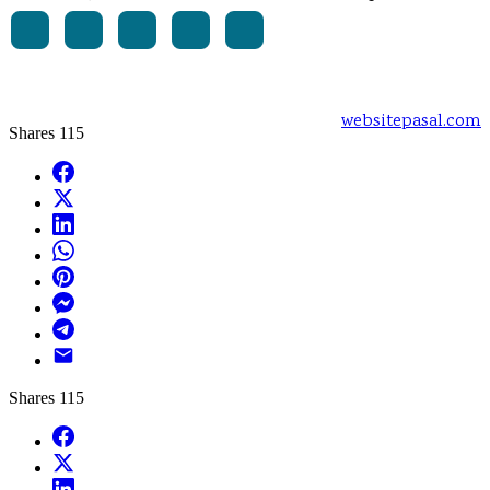
Powered by:
websitepasal.com
Shares
115
Facebook
X
LinkedIn
WhatsApp
Pinterest
Messenger
Telegram
Email
Shares
115
Facebook
X
LinkedIn