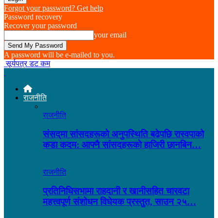
Forgot your password? Get help
Password recovery
Recover your password
your email
A password will be e-mailed to you.
सूर्यपत्र डट कम
राजनीति
राजनीति
संसद्‌मा सांसदहरूको अनुपस्थिति बढेपछि रास्वपाको
कडा कदम: आफ्नै सांसदहरूको हाजिरी छानबिन…
राजनीति
प्रतिनिधिसभामा राहदानी र खानीसहित चारवटा
महत्त्वपूर्ण संशोधन विधेयक प्रस्तुत, साउन २५…