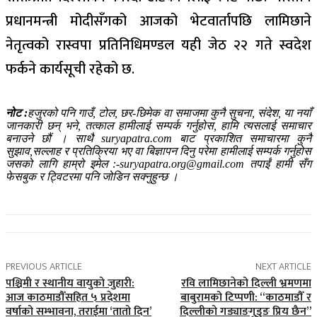
प्रधानमन्त्री मोदीसँगको आजको भेटवार्तापछि लामिछाने
नेतृत्वको रास्वपा प्रतिनिधिमण्डल यही जेठ २२ गते स्वदेश
फर्कने कार्यसूची रहेको छ.
नोट :
हजुरको पनि गाउँ, टोल, छर-छिमेक वा समाजमा कुनै सुचना, संदेश, या नयाँ
जानकारी छन् भने, तत्काल हामीलाई सम्पर्क गर्नुहोस, हामि त्यसलाई समाचार
बनाउने छौं । साथै suryapatra.com बाट प्रकाशित समाचारमा कुनै
सुझाव,सल्लाह र प्रतिक्रिया भए वा बिज्ञापन दिनु परेमा हामीलाई सम्पर्क गर्नुहोस
जसको लागि हाम्रो इमेल :-suryapatra.org@gmail.com तपाईं हामी सँग
फेसबुक र ट्विटरमा पनि जोडिन सक्नुहुन्छ ।
PREVIOUS ARTICLE
NEXT ARTICLE
पश्चिमी र स्थानीय वायुको जुहारी:
रवि लामिछानेको दिल्ली भ्रमणमा
आज काठमाडौँसहित ५ प्रदेशमा
बाबुरामको टिप्पणी: “काठमाडौँ र
वर्षाको सम्भावना, तराईमा ‘तातो दिन’
दिल्लीको गड्याङगुडुङ प्रिय छैन”