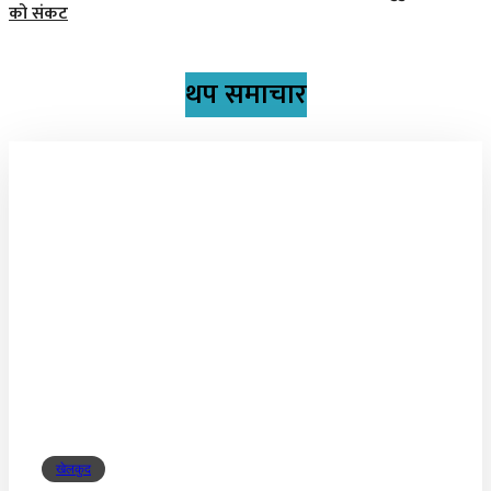
को संकट
थप समाचार
खेलकुद