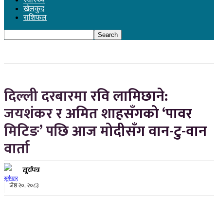
खेलकुद
राशिफल
दिल्ली दरबारमा रवि लामिछाने:
जयशंकर र अमित शाहसँगको ‘पावर
मिटिङ’ पछि आज मोदीसँग वान-टु-वान
वार्ता
सूर्यपत्र
जेष्ठ २०, २०८३