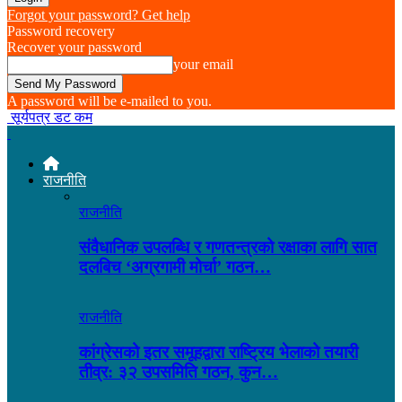
Forgot your password? Get help
Password recovery
Recover your password
your email
A password will be e-mailed to you.
सूर्यपत्र डट कम
राजनीति
राजनीति
संवैधानिक उपलब्धि र गणतन्त्रको रक्षाका लागि सात
दलबिच ‘अग्रगामी मोर्चा’ गठन…
राजनीति
कांग्रेसको इतर समूहद्वारा राष्ट्रिय भेलाको तयारी
तीव्र: ३२ उपसमिति गठन, कुन…