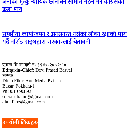
जनाको मृत्यु: न्यायिक छानबिन समिति गठन गर्न कांग्रेसको
कडा माग
सम्झौता कार्यान्वयन र अनसनरत नर्सको जीवन रक्षाको माग
गर्दै नर्सिङ सङ्घद्वारा सरकारलाई चेतावनी
सूचना विभाग दर्ता नंः ३९४०-२०७९/८०
Editor-in-Chief:
Devi Prasad Basyal
सम्पर्क
Dhun Films And Media Pvt. Ltd.
Bagar, Pokhara-1
Ph:061-696892
suryapatra.org@gmail.com
dhunfilms@gmail.com
उपयोगी लिंकहरु