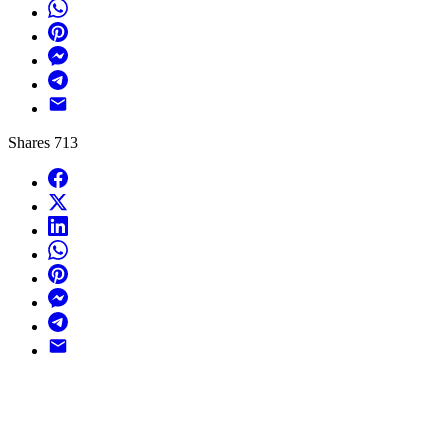
WhatsApp
Pinterest
Messenger
Telegram
Email
Shares
713
Facebook
X
LinkedIn
WhatsApp
Pinterest
Messenger
Telegram
Email