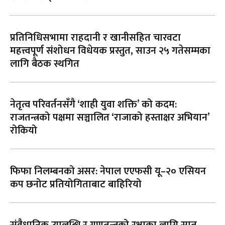
प्रतिनिधिसभामा राहदानी र खानीसहित चारवटा
महत्त्वपूर्ण संशोधन विधेयक प्रस्तुत, साउन २५ गतेसम्मका
लागि बैठक स्थगित
नेतृत्व परिवर्तनसँगै ‘शाही युवा शक्ति’ को कदम:
राजतन्त्रको पक्षमा सञ्चालित ‘राजाको हस्ताक्षर अभियान’
रोकियो
फिफा निलम्बनको असर: नेपाल एएफसी यू–२० एसियन
कप छनोट प्रतियोगिताबाट बाहिरियो
संवैधानिक उपलब्धि र गणतन्त्रको रक्षाका लागि सात