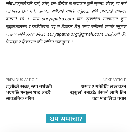
नोट :
हजुरको पनि गाउँ, टोल, छर-छिमेक वा समाजमा कुनै सुचना, संदेश, या नयाँ
जानकारी छन् भने, तत्काल हामीलाई सम्पर्क गर्नुहोस, हामि त्यसलाई समाचार
बनाउने छौं । साथै suryapatra.com बाट प्रकाशित समाचारमा कुनै
सुझाव,सल्लाह र प्रतिक्रिया भए वा बिज्ञापन दिनु परेमा हामीलाई सम्पर्क गर्नुहोस
जसको लागि हाम्रो इमेल :-suryapatra.org@gmail.com तपाईं हामी सँग
फेसबुक र ट्विटरमा पनि जोडिन सक्नुहुन्छ ।
PREVIOUS ARTICLE
NEXT ARTICLE
खुसीको खबर, रुपा गर्भवती
असार १ गतेदेखि लकडाउन
भएपछि मनछुने शब्द लेख्दै
खुकुलो बनाउदै: तेसको लागि तिन
सार्वजनिक गरिन
वटा मोडालिटी तयार
थप समाचार