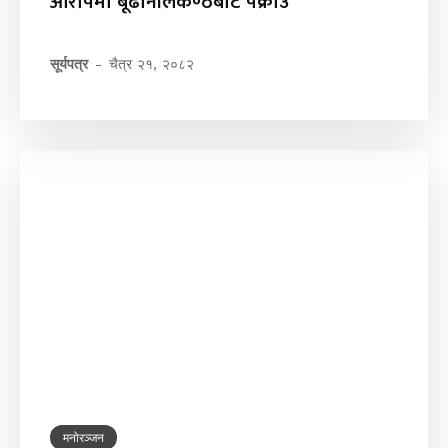
आरोपमा बूढानीलकण्ठबाट पक्राउ
सूर्यपत्र
-
चैत्र २१, २०८२
मनोरञ्जन