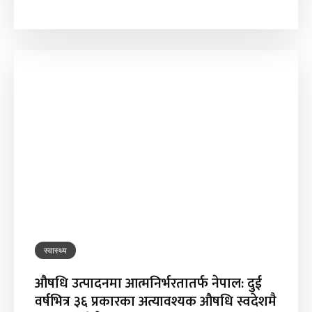
स्वास्थ्य
औषधि उत्पादनमा आत्मनिर्भरतातर्फ नेपाल: दुई
वर्षभित्र ३६ प्रकारका अत्यावश्यक औषधि स्वदेशमै