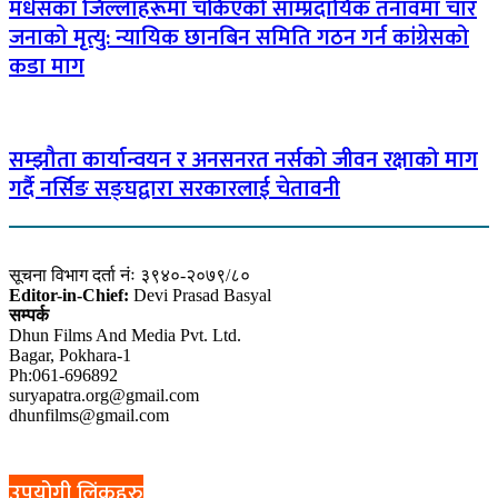
मधेसका जिल्लाहरूमा चर्किएको साम्प्रदायिक तनावमा चार
जनाको मृत्यु: न्यायिक छानबिन समिति गठन गर्न कांग्रेसको
कडा माग
सम्झौता कार्यान्वयन र अनसनरत नर्सको जीवन रक्षाको माग
गर्दै नर्सिङ सङ्घद्वारा सरकारलाई चेतावनी
सूचना विभाग दर्ता नंः ३९४०-२०७९/८०
Editor-in-Chief:
Devi Prasad Basyal
सम्पर्क
Dhun Films And Media Pvt. Ltd.
Bagar, Pokhara-1
Ph:061-696892
suryapatra.org@gmail.com
dhunfilms@gmail.com
उपयोगी लिंकहरु