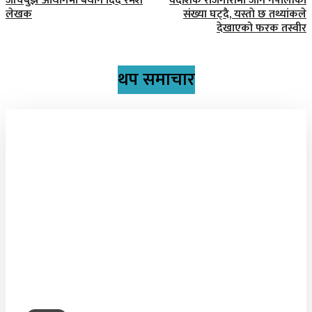
जाँचबुझ आयोगमा बयान दिंदै रमेश
वैदेशिक रोजगारीमा जाने नेपालीकाे
लेखक
संख्या घट्दै, यस्ताे छ तथ्यांकले
देखाएको फरक तस्वीर
थप समाचार