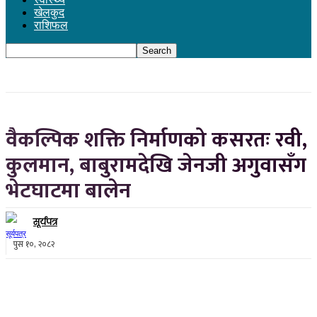
खेलकुद
राशिफल
वैकल्पिक शक्ति निर्माणको कसरतः रवी,
कुलमान, बाबुरामदेखि जेनजी अगुवासँग
भेटघाटमा बालेन
सूर्यपत्र
पुस १०, २०८२