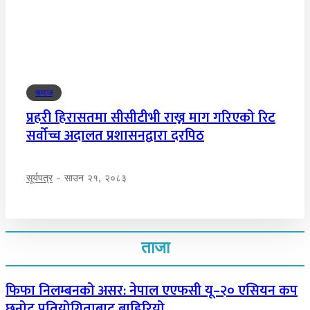
समाज
प्रहरी हिरासतमा सीसीटीभी राख्न माग गरिएको रिट
सर्वोच्च अदालत प्रशासनद्वारा दरपिठ
सूर्यपत्र
-
साउन २१, २०८३
ताजा
फिफा निलम्बनको असर: नेपाल एएफसी यू–२० एसियन कप
छनोट प्रतियोगिताबाट बाहिरियो