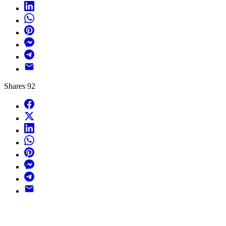
LinkedIn
WhatsApp
Pinterest
Messenger
Telegram
Email
Shares
92
Facebook
X
LinkedIn
WhatsApp
Pinterest
Messenger
Telegram
Email