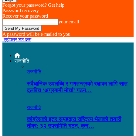
Forgot your password? Get help
Password recovery
Recover your password
your email
A password will be e-mailed to you.
सूर्यपत्र डट कम
राजनीति
राजनीति
संवैधानिक उपलब्धि र गणतन्त्रको रक्षाका लागि सात
दलबिच ‘अग्रगामी मोर्चा’ गठन…
राजनीति
कांग्रेसको इतर समूहद्वारा राष्ट्रिय भेलाको तयारी
तीव्र: ३२ उपसमिति गठन, कुन…