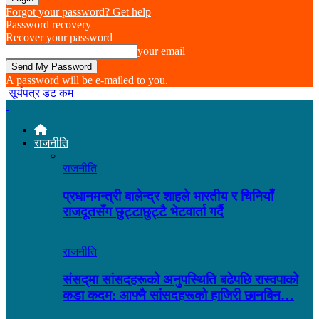
Forgot your password? Get help
Password recovery
Recover your password
your email
A password will be e-mailed to you.
सूर्यपत्र डट कम
राजनीति
राजनीति
प्रधानमन्त्री बालेन्द्र शाहले भारतीय र चिनियाँ
राजदूतसँग छुट्टाछुट्टै भेटवार्ता गर्दै
राजनीति
संसद्‌मा सांसदहरूको अनुपस्थिति बढेपछि रास्वपाको
कडा कदम: आफ्नै सांसदहरूको हाजिरी छानबिन…