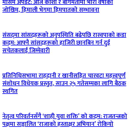
मौसम अपडेट: आज कोशी र बागमतीमा भारी वर्षाको
जोखिम, हिमाली भेगमा हिमपातको सम्भावना
संसद्‌मा सांसदहरूको अनुपस्थिति बढेपछि रास्वपाको कडा
कदम: आफ्नै सांसदहरूको हाजिरी छानबिन गर्न दुई
सचेतकलाई जिम्मेवारी
प्रतिनिधिसभामा राहदानी र खानीसहित चारवटा महत्त्वपूर्ण
संशोधन विधेयक प्रस्तुत, साउन २५ गतेसम्मका लागि बैठक
स्थगित
नेतृत्व परिवर्तनसँगै ‘शाही युवा शक्ति’ को कदम: राजतन्त्रको
पक्षमा सञ्चालित ‘राजाको हस्ताक्षर अभियान’ रोकियो