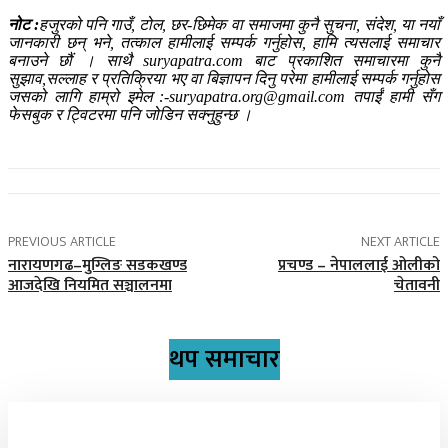
नोट :
हजुरको पनि गाउँ, टोल, छर-छिमेक वा समाजमा कुनै सुचना, संदेश, या नयाँ
जानकारी छन् भने, तत्काल हामीलाई सम्पर्क गर्नुहोस, हामि त्यसलाई समाचार
बनाउने छौं । साथै suryapatra.com बाट प्रकाशित समाचारमा कुनै
सुझाव,सल्लाह र प्रतिक्रिया भए वा बिज्ञापन दिनु परेमा हामीलाई सम्पर्क गर्नुहोस
जसको लागि हाम्रो इमेल :-suryapatra.org@gmail.com तपाईं हामी सँग
फेसबुक र ट्विटरमा पनि जोडिन सक्नुहुन्छ ।
PREVIOUS ARTICLE
NEXT ARTICLE
नारायणगढ–मुग्लिङ सडकखण्ड
प्रचण्ड – नेपाललाई ओलीको
आजदेखि नियमित सञ्चालनमा
चेतावनी
थप समाचार