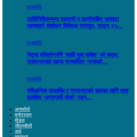
राजनीति
प्रतिनिधिसभामा राहदानी र खानीसहित चारवटा
महत्त्वपूर्ण संशोधन विधेयक प्रस्तुत, साउन २५…
राजनीति
नेतृत्व परिवर्तनसँगै ‘शाही युवा शक्ति’ को कदम:
राजतन्त्रको पक्षमा सञ्चालित ‘राजाको…
राजनीति
संवैधानिक उपलब्धि र गणतन्त्रको रक्षाका लागि सात
दलबिच ‘अग्रगामी मोर्चा’ गठन…
अन्तर्वार्ता
मनोरञ्जन
माेडल
जीवनशैली
अर्थ
स्वास्थ्य