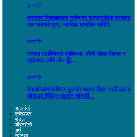
राजनीति
मधेसका जिल्लाहरूमा चर्किएको साम्प्रदायिक तनावमा
चार जनाको मृत्यु: न्यायिक छानबिन समिति…
राजनीति
रास्वपा महाधिवेशन प्रक्रिया: बाँकी रहेका जिल्ला र
प्रदेशका लागि तीन बुँदे…
राजनीति
नेपाली कांग्रेसभित्र फुटको खतरा तीव्र: पार्टी एकता
जोगाउन विभिन्न पक्षबाट चौतर्फी…
अन्तर्वार्ता
मनोरञ्जन
माेडल
जीवनशैली
अर्थ
स्वास्थ्य