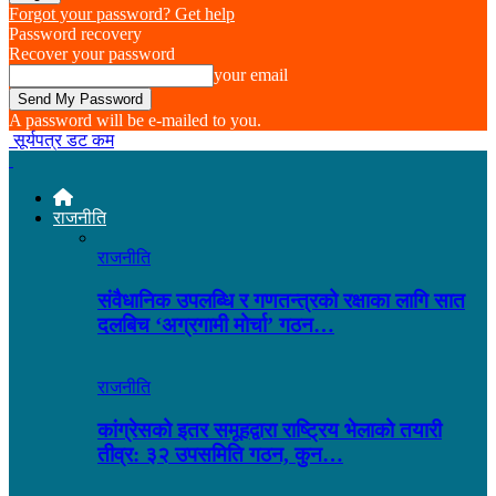
Forgot your password? Get help
Password recovery
Recover your password
your email
A password will be e-mailed to you.
सूर्यपत्र डट कम
राजनीति
राजनीति
संवैधानिक उपलब्धि र गणतन्त्रको रक्षाका लागि सात
दलबिच ‘अग्रगामी मोर्चा’ गठन…
राजनीति
कांग्रेसको इतर समूहद्वारा राष्ट्रिय भेलाको तयारी
तीव्र: ३२ उपसमिति गठन, कुन…