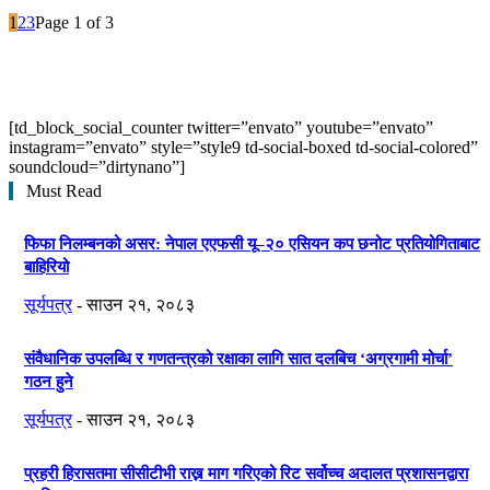
1
2
3
Page 1 of 3
[td_block_social_counter twitter=”envato” youtube=”envato”
instagram=”envato” style=”style9 td-social-boxed td-social-colored”
soundcloud=”dirtynano”]
Must Read
फिफा निलम्बनको असर: नेपाल एएफसी यू–२० एसियन कप छनोट प्रतियोगिताबाट
बाहिरियो
सूर्यपत्र
-
साउन २१, २०८३
संवैधानिक उपलब्धि र गणतन्त्रको रक्षाका लागि सात दलबिच ‘अग्रगामी मोर्चा’
गठन हुने
सूर्यपत्र
-
साउन २१, २०८३
प्रहरी हिरासतमा सीसीटीभी राख्न माग गरिएको रिट सर्वोच्च अदालत प्रशासनद्वारा