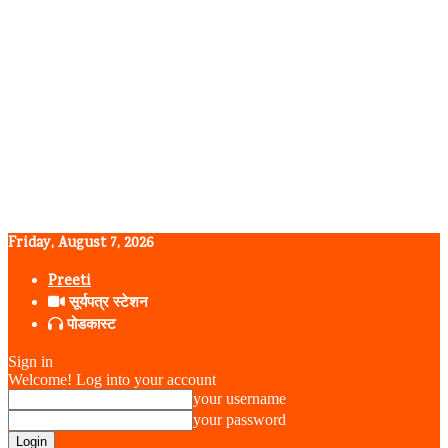
Home
Parent Category
Primary/Child Category
SAMPLE CATEGORY TITL
Sample Category Description. ( Lorem ipsum dolor si
amet, consectetur adipisicing elit, sed do eiusmod te
incididunt ut labore et dolore magna aliqua. )
Friday, August 7, 2026
Preeti
सूर्यपत्र स्टेशन
पोडकास्ट
Sign in
Welcome! Log into your account
your username
your password