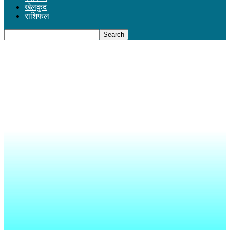
खेलकुद
राशिफल