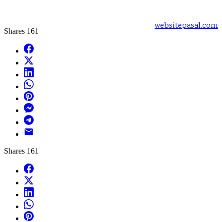
Powered by:
websitepasal.com
Shares
161
Facebook
X
LinkedIn
WhatsApp
Pinterest
Messenger
Telegram
Email
Shares
161
Facebook
X
LinkedIn
WhatsApp
Pinterest