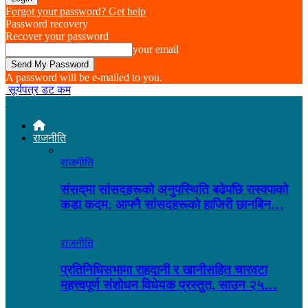
Forgot your password? Get help
Password recovery
Recover your password
your email
A password will be e-mailed to you.
सूर्यपत्र डट कम
राजनीति
राजनीति
संसद्‌मा सांसदहरूको अनुपस्थिति बढेपछि रास्वपाको
कडा कदम: आफ्नै सांसदहरूको हाजिरी छानबिन…
राजनीति
प्रतिनिधिसभामा राहदानी र खानीसहित चारवटा
महत्त्वपूर्ण संशोधन विधेयक प्रस्तुत, साउन २५…