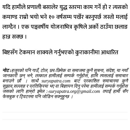
यदि हामीले प्रणाली बसालेर युद्ध स्तरमा काम गर्ने हो र त्यसको
कमाण्ड राम्रो भयो भने १० वर्षसम्म पर्खेर बस्नुपर्छ जस्तो मलाई
लाग्दैन । एक पञ्चवर्षीय योजनाभित्र कृषिले अर्को ठाउँमा छलाङ
हान्न सक्छ ।
बिष्टसँग टेकमान शाक्यले गर्नुभएको कुराकानीमा आधारित
नोट :
हजुरको पनि गाउँ, टोल, छर-छिमेक वा समाजमा कुनै सुचना, संदेश, या नयाँ
जानकारी छन् भने, तत्काल हामीलाई सम्पर्क गर्नुहोस, हामि त्यसलाई समाचार
बनाउने छौं । साथै suryapatra.com बाट प्रकाशित समाचारमा कुनै
सुझाव,सल्लाह र प्रतिक्रिया भए वा बिज्ञापन दिनु परेमा हामीलाई सम्पर्क गर्नुहोस
जसको लागि हाम्रो इमेल :-suryapatra.org@gmail.com तपाईं हामी सँग
फेसबुक र ट्विटरमा पनि जोडिन सक्नुहुन्छ ।