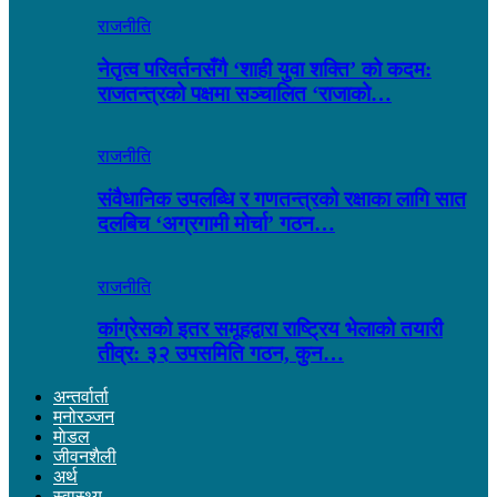
राजनीति
नेतृत्व परिवर्तनसँगै ‘शाही युवा शक्ति’ को कदम:
राजतन्त्रको पक्षमा सञ्चालित ‘राजाको…
राजनीति
संवैधानिक उपलब्धि र गणतन्त्रको रक्षाका लागि सात
दलबिच ‘अग्रगामी मोर्चा’ गठन…
राजनीति
कांग्रेसको इतर समूहद्वारा राष्ट्रिय भेलाको तयारी
तीव्र: ३२ उपसमिति गठन, कुन…
अन्तर्वार्ता
मनोरञ्जन
माेडल
जीवनशैली
अर्थ
स्वास्थ्य