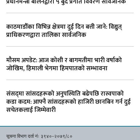
प्रधानमन्त्री बालेनद्वारा ५ बुँदे प्रगति विवरण सार्वजनिक
काठमाडौँका विभिन्न क्षेत्रमा दुई दिन बत्ती जाने: विद्युत्
प्राधिकरणद्वारा तालिका सार्वजनिक
मौसम अपडेट: आज कोशी र बागमतीमा भारी वर्षाको
जोखिम, हिमाली भेगमा हिमपातको सम्भावना
संसद्‌मा सांसदहरूको अनुपस्थिति बढेपछि रास्वपाको
कडा कदम: आफ्नै सांसदहरूको हाजिरी छानबिन गर्न दुई
सचेतकलाई जिम्मेवारी
सूचना विभाग दर्ता नंः ३९४०-२०७९/८०