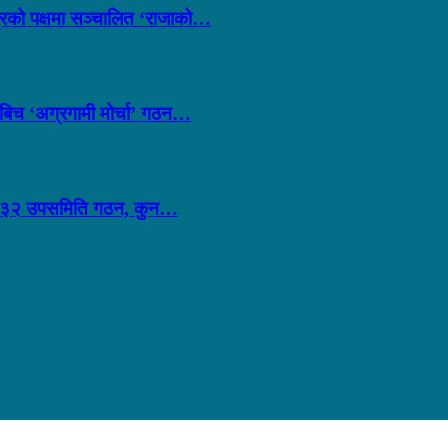
्त्रको पक्षमा सञ्चालित ‘राजाको…
लबिच ‘अग्रगामी मोर्चा’ गठन…
ीव्र: ३२ उपसमिति गठन, कुन…