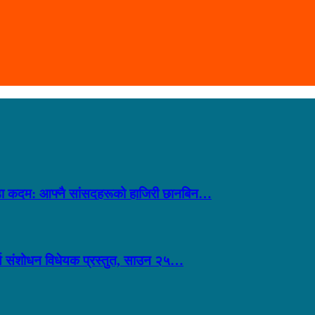
 कडा कदम: आफ्नै सांसदहरूको हाजिरी छानबिन…
ूर्ण संशोधन विधेयक प्रस्तुत, साउन २५…