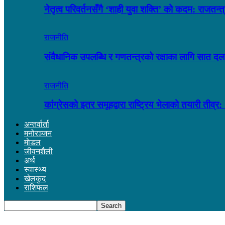
नेतृत्व परिवर्तनसँगै ‘शाही युवा शक्ति’ को कदम: राजतन
राजनीति
संवैधानिक उपलब्धि र गणतन्त्रको रक्षाका लागि सात द
राजनीति
कांग्रेसको इतर समूहद्वारा राष्ट्रिय भेलाको तयारी त
अन्तर्वार्ता
मनोरञ्जन
माेडल
जीवनशैली
अर्थ
स्वास्थ्य
खेलकुद
राशिफल