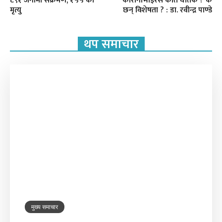
८९१ जनामा संक्रमण, १५५ को
कोरोनाभाइरस कति घातक ? के
मृत्यु
छन् विशेषता ? : डा. रवीन्द्र पाण्डे
थप समाचार
मुख्य समाचार