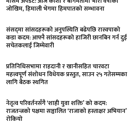
मौसम अपडेट: आज कोशी र बागमतीमा भारी वर्षाको
जोखिम, हिमाली भेगमा हिमपातको सम्भावना
संसद्‌मा सांसदहरूको अनुपस्थिति बढेपछि रास्वपाको
कडा कदम: आफ्नै सांसदहरूको हाजिरी छानबिन गर्न दुई
सचेतकलाई जिम्मेवारी
प्रतिनिधिसभामा राहदानी र खानीसहित चारवटा
महत्त्वपूर्ण संशोधन विधेयक प्रस्तुत, साउन २५ गतेसम्मका
लागि बैठक स्थगित
नेतृत्व परिवर्तनसँगै ‘शाही युवा शक्ति’ को कदम:
राजतन्त्रको पक्षमा सञ्चालित ‘राजाको हस्ताक्षर अभियान’
रोकियो