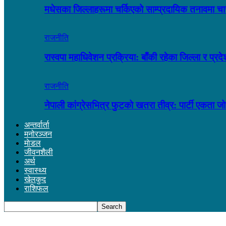
मधेसका जिल्लाहरूमा चर्किएको साम्प्रदायिक तनावमा च
राजनीति
रास्वपा महाधिवेशन प्रक्रिया: बाँकी रहेका जिल्ला र प्रद
राजनीति
नेपाली कांग्रेसभित्र फुटको खतरा तीव्र: पार्टी एकता ज
अन्तर्वार्ता
मनोरञ्जन
माेडल
जीवनशैली
अर्थ
स्वास्थ्य
खेलकुद
राशिफल