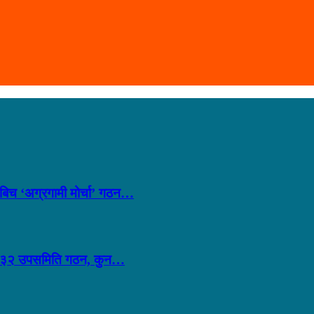
लबिच ‘अग्रगामी मोर्चा’ गठन…
ीव्र: ३२ उपसमिति गठन, कुन…